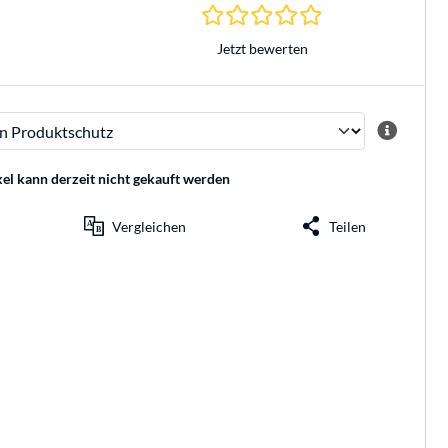
0.0 Sterne bei 0 Be
Jetzt bewerten
kel kann derzeit nicht gekauft werden
Vergleichen
Teilen