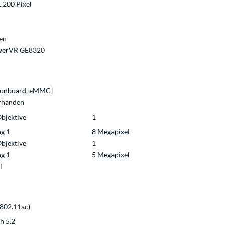
1.200 Pixel
en
werVR GE8320
[onboard, eMMC]
orhanden
bjektive
1
g 1
8 Megapixel
bjektive
1
g 1
5 Megapixel
l
(802.11ac)
h 5.2