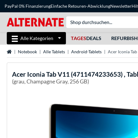
PayPal 0% Finanzierung
Einfache Retouren-Abwicklung
Newsletter
Hil
Alle Kategorien
TAGES
DEALS
REFURBIS
Startseite
Notebook
Alle Tablets
Android-Tablets
Acer Iconia Ta
Acer
Iconia Tab V11 (4711474233653) , Tab
(grau, Champagne Gray, 256 GB)