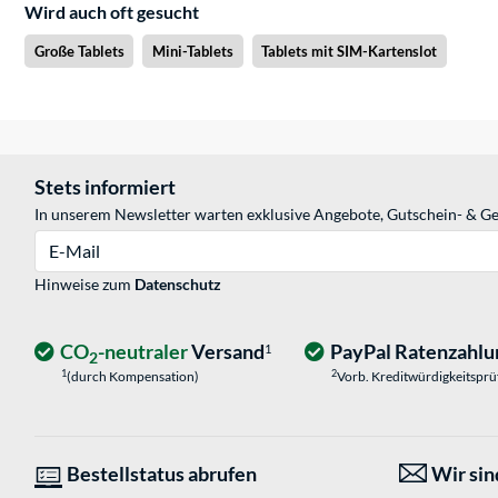
Wird auch oft gesucht
Große Tablets
Mini-Tablets
Tablets mit SIM-Kartenslot
Stets informiert
In unserem Newsletter warten exklusive Angebote, Gutschein- & Ge
E-Mail
Hinweise zum
Datenschutz
CO
-neutraler
Versand
PayPal Ratenzahlu
1
2
1
2
(durch Kompensation)
Vorb. Kreditwürdigkeitspr
Bestellstatus abrufen
Wir sind