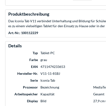
Produktbeschreibung
Das Iconia Tab V11 verbindet Unterhaltung und Bildung für Schül
es zu einem vielseitigen Tablet für den Einsatz zu Hause oder in der
Art.-Nr.: 100112229
Details
Typ
Tablet-PC
Farbe
grau
EAN
4711474233653
Hersteller-Nr.
V11-11-81BJ
Serie
Iconia Tab
Prozessor
Bezeichnung
MediaTek
Arbeitsspeicher
Kapazität
Gesamt
Display
Bild
27,9 cm 