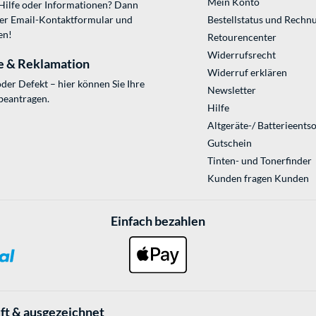
Mein Konto
 Hilfe oder Informationen? Dann
ser
Email-Kontaktformular
und
Bestellstatus und Rechn
en!
Retourencenter
Widerrufsrecht
e & Reklamation
Widerruf erklären
der Defekt – hier können Sie Ihre
Newsletter
beantragen.
Hilfe
Altgeräte-/ Batterieents
Gutschein
Tinten- und Tonerfinder
Kunden fragen Kunden
Einfach bezahlen
ft & ausgezeichnet