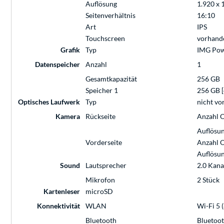
Auflösung
1.920 x 
Seitenverhältnis
16:10
Art
IPS
Touchscreen
vorhand
Grafik
Typ
IMG Po
Datenspeicher
Anzahl
1
Gesamtkapazität
256 GB
Speicher 1
256 GB 
Optisches Laufwerk
Typ
nicht v
Kamera
Rückseite
Anzahl O
Auflösun
Vorderseite
Anzahl O
Auflösun
Sound
Lautsprecher
2.0 Kana
Mikrofon
2 Stück
Kartenleser
microSD
Konnektivität
WLAN
Wi-Fi 5 
Bluetooth
Bluetoot