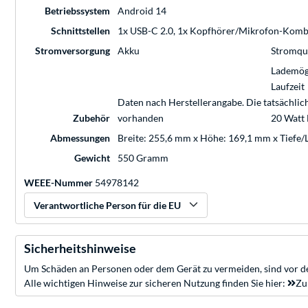
Betriebssystem
Android 14
Schnittstellen
1x USB-C 2.0, 1x Kopfhörer/Mikrofon-Komb
Stromversorgung
Akku
Stromqu
Lademög
Laufzeit
Daten nach Herstellerangabe. Die tatsächli
Zubehör
vorhanden
20 Watt 
Abmessungen
Breite: 255,6 mm x Höhe: 169,1 mm x Tiefe/
Gewicht
550 Gramm
WEEE-Nummer
54978142
Verantwortliche Person für die EU
Sicherheitshinweise
Um Schäden an Personen oder dem Gerät zu vermeiden, sind vor de
Alle wichtigen Hinweise zur sicheren Nutzung finden Sie hier:
Zu