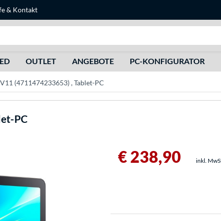
fe
&
Kontakt
Suche
HED
OUTLET
ANGEBOTE
PC-KONFIGURATOR
b V11 (4711474233653) , Tablet-PC
let-PC
€ 238,90
inkl. MwS