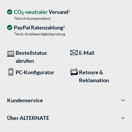
CO
-neutraler
Versand
1
2
1
(durch Kompensation)
PayPal Ratenzahlung
2
2
Vorb. Kreditwürdigkeitsprüfung
Bestellstatus
E-Mail
abrufen
PC-Konfigurator
Retoure &
Reklamation
Kundenservice
Über ALTERNATE