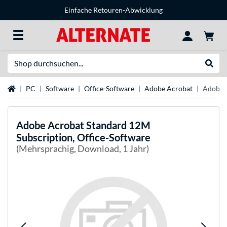
Einfache Retouren-Abwicklung
Suche
Suche
Startseite
PC
Software
Office-Software
Adobe Acrobat
Adobe A
Adobe
Acrobat Standard 12M
Subscription, Office-Software
(Mehrsprachig, Download, 1 Jahr)