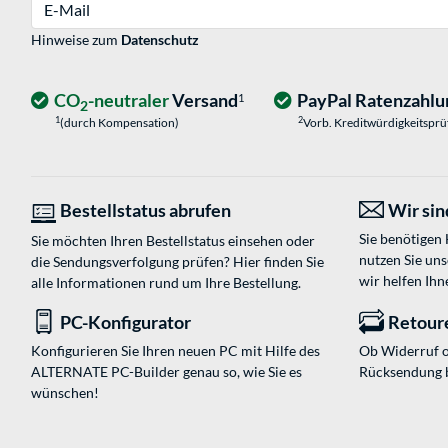
E-Mail
Hinweise zum
Datenschutz
CO
-neutraler
Versand
PayPal Ratenzahlu
1
2
1
2
(durch Kompensation)
Vorb. Kreditwürdigkeitspr
Bestellstatus abrufen
Wir sind
Sie benötigen
Sie möchten Ihren Bestellstatus einsehen oder
nutzen Sie un
die Sendungsverfolgung prüfen? Hier finden Sie
wir helfen Ihn
alle Informationen rund um Ihre Bestellung.
PC-Konfigurator
Retour
Konfigurieren Sie Ihren neuen PC mit Hilfe des
Ob Widerruf o
ALTERNATE PC-Builder genau so, wie Sie es
Rücksendung 
wünschen!