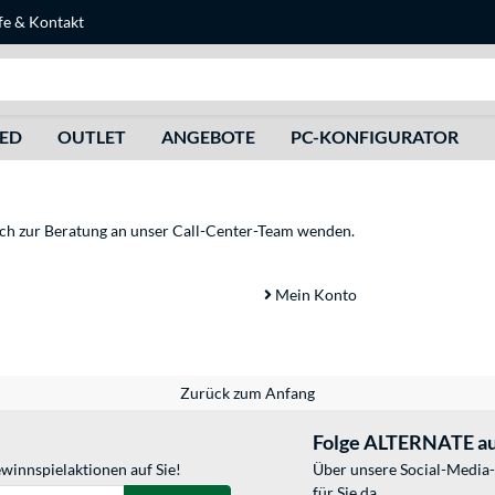
fe
&
Kontakt
Suche
HED
OUTLET
ANGEBOTE
PC-KONFIGURATOR
sich zur Beratung an unser Call-Center-Team wenden.
Mein Konto
Zurück zum Anfang
Folge ALTERNATE au
winnspielaktionen auf Sie!
Über unsere Social-Media-
für Sie da.