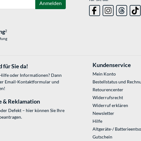
Anmelden
ng
2
üfung
Kundenservice
 für Sie da!
Mein Konto
 Hilfe oder Informationen? Dann
ser
Email-Kontaktformular
und
Bestellstatus und Rechn
en!
Retourencenter
Widerrufsrecht
e & Reklamation
Widerruf erklären
der Defekt – hier können Sie Ihre
Newsletter
beantragen.
Hilfe
Altgeräte-/ Batterieents
Gutschein