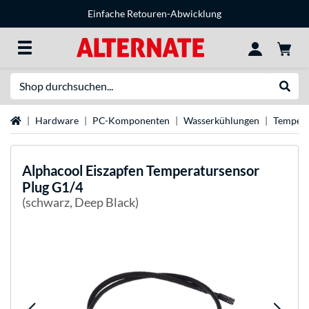
Einfache Retouren-Abwicklung
Suche
Suche
Startseite
Hardware
PC-Komponenten
Wasserkühlungen
Tempera
Alphacool
Eiszapfen Temperatursensor
Plug G1/4
(schwarz, Deep Black)