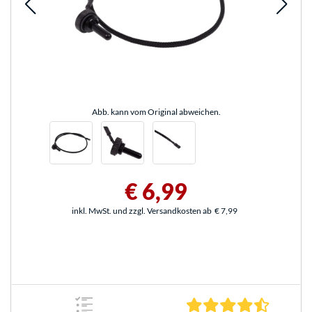
Abb. kann vom Original abweichen.
€ 6,99
inkl. MwSt. und zzgl. Versandkosten ab
€ 7,99
4.5 Stern