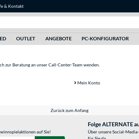
fe
&
Kontakt
Suche
HED
OUTLET
ANGEBOTE
PC-KONFIGURATOR
sich zur Beratung an unser Call-Center-Team wenden.
Mein Konto
Zurück zum Anfang
Folge ALTERNATE au
winnspielaktionen auf Sie!
Über unsere Social-Media-
für Sie da.