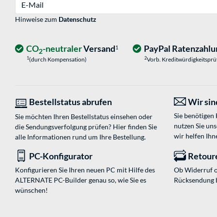
E-Mail
Hinweise zum
Datenschutz
CO
-neutraler
Versand
PayPal Ratenzahlu
1
2
1
2
(durch Kompensation)
Vorb. Kreditwürdigkeitspr
Bestellstatus abrufen
Wir sind
Sie benötigen
Sie möchten Ihren Bestellstatus einsehen oder
nutzen Sie un
die Sendungsverfolgung prüfen? Hier finden Sie
wir helfen Ihn
alle Informationen rund um Ihre Bestellung.
PC-Konfigurator
Retour
Konfigurieren Sie Ihren neuen PC mit Hilfe des
Ob Widerruf o
ALTERNATE PC-Builder genau so, wie Sie es
Rücksendung 
wünschen!