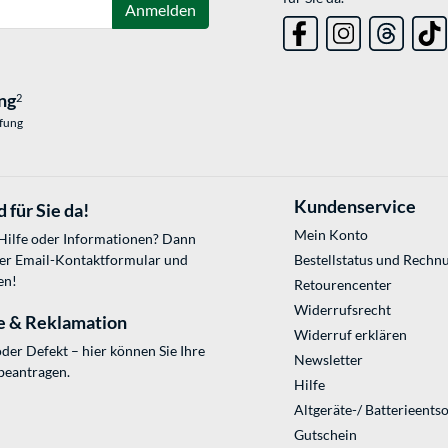
Anmelden
ng
2
üfung
Kundenservice
 für Sie da!
Mein Konto
 Hilfe oder Informationen? Dann
ser
Email-Kontaktformular
und
Bestellstatus und Rechn
en!
Retourencenter
Widerrufsrecht
e & Reklamation
Widerruf erklären
der Defekt – hier können Sie Ihre
Newsletter
beantragen.
Hilfe
Altgeräte-/ Batterieents
Gutschein