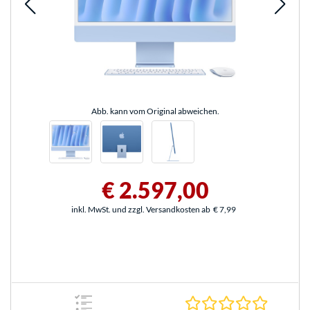
Abb. kann vom Original abweichen.
€ 2.597,00
inkl. MwSt. und zzgl. Versandkosten ab
€ 7,99
0.0 Stern