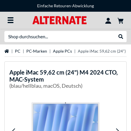
Einfache Retouren-Abwicklung
Suche
Suche
Startseite
PC
PC-Marken
Apple PCs
Apple iMac 59,62 cm (24") 
Apple
iMac 59,62 cm (24") M4 2024 CTO,
MAC-System
(blau/hellblau, macOS, Deutsch)