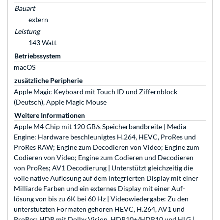
Bauart
extern
Leistung
143 Watt
Betriebssystem
macOS
zusätzliche Peripherie
Apple Magic Keyboard mit Touch ID und Ziffernblock
(Deutsch), Apple Magic Mouse
Weitere Informationen
Apple M4 Chip mit 120 GB/s Speicher­bandbreite | Media
Engine: Hard­ware be­schleunigtes H.264, HEVC, ProRes und
ProRes RAW; Engine zum Decodieren von Video; Engine zum
Codieren von Video; Engine zum Codieren und Decodieren
von ProRes; AV1 Decodierung | Unterstützt gleich­zeitig die
volle native Auf­lösung auf dem inte­grierten Dis­play mit einer
Milliarde Farben und ein externes Dis­play mit einer Auf­
lösung von bis zu 6K bei 60 Hz | Video­wiedergabe: Zu den
unter­stützten Formaten gehören HEVC, H.264, AV1 und
ProRes; HDR mit Dolby Vision, HDR10+/HDR10 und HLG |