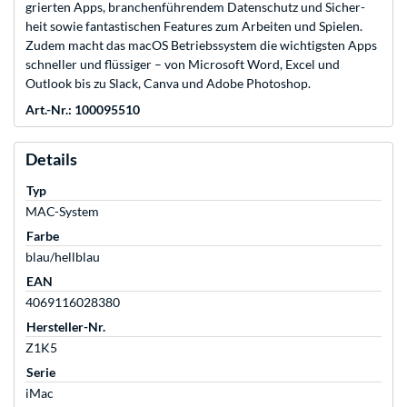
grierten Apps, branchen­führendem Daten­schutz und Sicher­
heit sowie fan­tas­tischen Features zum Arbeiten und Spielen.
Zudem macht das macOS Betriebssystem die wichtigsten Apps
schneller und flüssiger – von Microsoft Word, Excel und
Outlook bis zu Slack, Canva und Adobe Photoshop.
Art.-Nr.: 100095510
Details
Typ
MAC-System
Farbe
blau/hellblau
EAN
4069116028380
Hersteller-Nr.
Z1K5
Serie
iMac