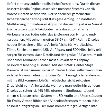
liefert eine unglaub­lich realistische Darstellung. Durch die ver­
besserte Media Engine lassen sich mehrere Streams von 4K-
Videos ein­fach bear­beiten. Der schnellerer gemein­same
Arbeits­speicher ermög­licht flüssiges Gaming und naht­loses
Multi­tasking mit mehreren Apps und die leistungs­starke Neural
Engine unter­stützt KI-Auf­gaben, wie das auto­ma­tische
Verbessern von Fotos oder das Entfernen von Hinter­grund­
geräuschen. Mit seinem großen 59,69 cm (24") Retina Dis­play
hat der iMac eine brillante Arbeits­fläche für Multi­tasking,
Filme, Spiele und mehr. 4,5K Auf­lösung und 500 Nits Helligkeit
sorgen für extrem klare Details und der große P3 Farb­raum mit
über einer Milliarde Farben lässt alles auf dem Dis­play
besonders lebendig aus­sehen. Mit der 12MP Center Stage
Kamera ist man immer in der Mitte des Bildes, selbst wenn man
sich bei Video­anrufen durch den Raum bewegt oder andere zu
mit ins Bild kommen. Die Schreib­tisch­ansicht zeigt eine
Draufsicht vom Arbeits­platz, während man weiter­hin auf dem
Display zu sehen ist. Mit Mikro­fonen in Studio­qualität und
einem 6‑Laut­sprecher-System mit 3D Audio und Unter­stüt­zung
für Dolby Atmos fühlen sich Video­konferenzen mit dem iMac
absolut einzig­artig an. Der iMac kommt mit groß­artigen inte­