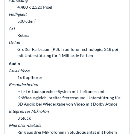
Auflösung
4.480 x 2.520 Pixel
Helligkeit
500 cd/m²
Art
Retina
Detail
Großer Farbraum (P3), True Tone Technologie, 218 ppi
mit Unterstützung für 1 Milliarde Farben
Audio
Anschlüsse
1x Kopfhörer
Besonderheiten
Hi‑Fi 6‑Laut­sprecher-System mit Tieftönern mit
Kräfteausgleich, breiter Stereosound, Unterstützung für
3D Audio bei Wiedergabe von Video mit Dolby Atmos
Integriertes Mikrofon
3 Stück
Mikrofon-Details
Ring aus drei Mikrofonen in Studioqualität mit hohem