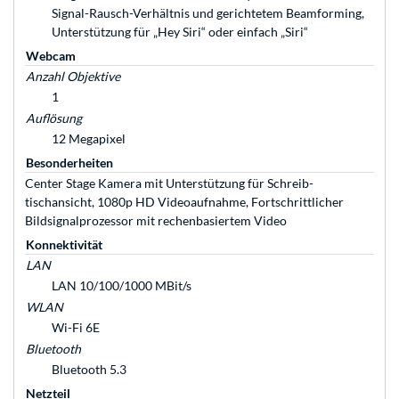
Signal-Rausch-Verhältnis und gerichtetem Beamforming,
Unterstützung für „Hey Siri“ oder ein­fach „Siri“
Webcam
Anzahl Objektive
1
Auflösung
12 Megapixel
Besonderheiten
Center Stage Kamera mit Unter­stüt­zung für Schreib­
tischansicht, 1080p HD Video­auf­nahme, Fort­schrittlicher
Bildsignal­prozessor mit rechen­basiertem Video
Konnektivität
LAN
LAN 10/100/1000 MBit/s
WLAN
Wi-Fi 6E
Bluetooth
Bluetooth 5.3
Netzteil