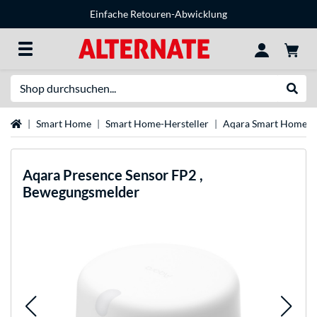
Einfache Retouren-Abwicklung
Suche
Suche
Startseite
Smart Home
Smart Home-Hersteller
Aqara Smart Home
Aqara
Presence Sensor FP2 ,
Bewegungsmelder