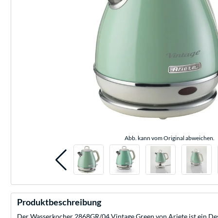
Abb. kann vom Original abweichen.
Produktbeschreibung
Der Wasserkocher 2868GR/04 Vintage Green von Ariete ist ein Desi