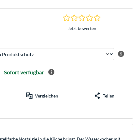
0.0 Sterne bei 0 Be
Jetzt bewerten
Sofort verfügbar
Vergleichen
Teilen
ellfarbe Nostalgie in die Küche bringt. Der Wasserkocher mit