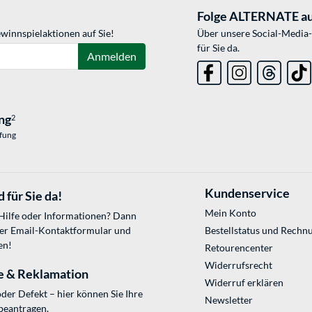
Folge ALTERNATE au
winnspielaktionen auf Sie!
Über unsere Social-Media-
für Sie da.
Anmelden
ng
2
üfung
Kundenservice
 für Sie da!
Mein Konto
 Hilfe oder Informationen? Dann
ser
Email-Kontaktformular
und
Bestellstatus und Rechn
en!
Retourencenter
Widerrufsrecht
e & Reklamation
Widerruf erklären
der Defekt – hier können Sie Ihre
Newsletter
beantragen.