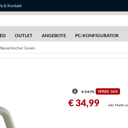
fe
&
Kontakt
Suche
HED
OUTLET
ANGEBOTE
PC-KONFIGURATOR
 Wasserkocher Green
€ 54,95
SPARE
36%
€ 34,99
inkl. MwSt. u