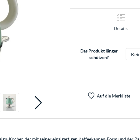
Details
Das Produkt länger
schützen?
Auf die Merkliste
gn-Kocher, der mit seiner einzigartigen Kaffeekannen-Form und der Past