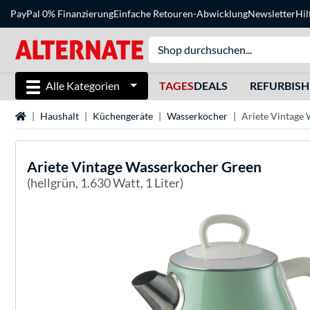
PayPal 0% Finanzierung
Einfache Retouren-Abwicklung
Newsletter
Hil
Alle Kategorien
TAGES
DEALS
REFURBIS
Startseite
Haushalt
Küchengeräte
Wasserkocher
Ariete Vintage
Ariete
Vintage Wasserkocher Green
(hellgrün, 1.630 Watt, 1 Liter)