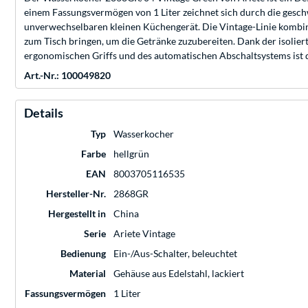
einem Fassungsvermögen von 1 Liter zeichnet sich durch die gesc
unverwechselbaren kleinen Küchengerät. Die Vintage-Linie kombini
zum Tisch bringen, um die Getränke zuzubereiten. Dank der isolie
ergonomischen Griffs und des automatischen Abschaltsystems ist d
Art.-Nr.: 100049820
Details
Typ
Wasserkocher
Farbe
hellgrün
EAN
8003705116535
Hersteller-Nr.
2868GR
Hergestellt in
China
Serie
Ariete Vintage
Bedienung
Ein-/Aus-Schalter, beleuchtet
Material
Gehäuse aus Edelstahl, lackiert
Fassungsvermögen
1 Liter