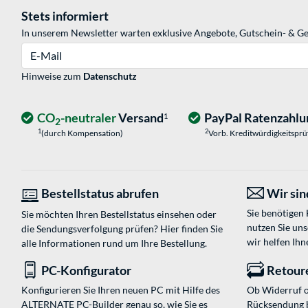
Stets informiert
In unserem Newsletter warten exklusive Angebote, Gutschein- & Ge
E-Mail
Hinweise zum
Datenschutz
CO
-neutraler
Versand
PayPal Ratenzahlu
1
2
1
2
(durch Kompensation)
Vorb. Kreditwürdigkeitspr
Bestellstatus abrufen
Wir sind
Sie benötigen
Sie möchten Ihren Bestellstatus einsehen oder
nutzen Sie un
die Sendungsverfolgung prüfen? Hier finden Sie
wir helfen Ihn
alle Informationen rund um Ihre Bestellung.
PC-Konfigurator
Retour
Konfigurieren Sie Ihren neuen PC mit Hilfe des
Ob Widerruf o
ALTERNATE PC-Builder genau so, wie Sie es
Rücksendung 