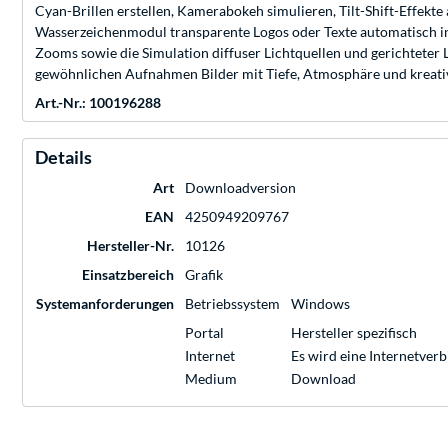
Cyan-Brillen erstellen, Kamerabokeh simulieren, Tilt-Shift-Effekte
Wasserzeichenmodul transparente Logos oder Texte automatisch int
Zooms sowie die Simulation diffuser Lichtquellen und gerichteter 
gewöhnlichen Aufnahmen Bilder mit Tiefe, Atmosphäre und kreati
Art.-Nr.: 100196288
Details
Art
Downloadversion
EAN
4250949209767
Hersteller-Nr.
10126
Einsatzbereich
Grafik
Systemanforderungen
Betriebssystem
Windows
Portal
Hersteller spezifisch
Internet
Es wird eine Internetver
Medium
Download