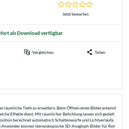
0.0 Sterne bei 0 Be
Jetzt bewerten
fort als Download verfügbar
Vergleichen
Teilen
e räumliche Tiefe zu erweitern. Beim Öffnen eines Bildes erkennt
che Effekte dient. Mit räumlicher Belichtung lassen sich gezielt
Position berechnet automatisch Schattenwürfe und Lichtverläufe.
ve Anwender können stereoskopische 3D-Anaglyph-Bilder für Rot-