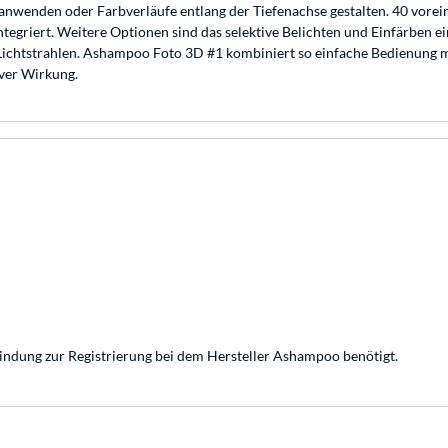
 anwenden oder Farbverläufe entlang der Tiefenachse gestalten. 40 vorein
egriert. Weitere Optionen sind das selektive Belichten und Einfärben ei
Lichtstrahlen. Ashampoo Foto 3D #1 kombiniert so einfache Bedienung mi
ver Wirkung.
bindung zur Registrierung bei dem Hersteller Ashampoo benötigt.