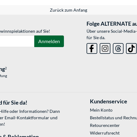
Zurück zum Anfang
Folge ALTERNATE au
winnspielaktionen auf Sie!
Über unsere Social-Media-
für Sie da.
Anmelden
ng
2
üfung
Kundenservice
 für Sie da!
Mein Konto
 Hilfe oder Informationen? Dann
ser
Email-Kontaktformular
und
Bestellstatus und Rechn
en!
Retourencenter
Widerrufsrecht
e & Reklamation