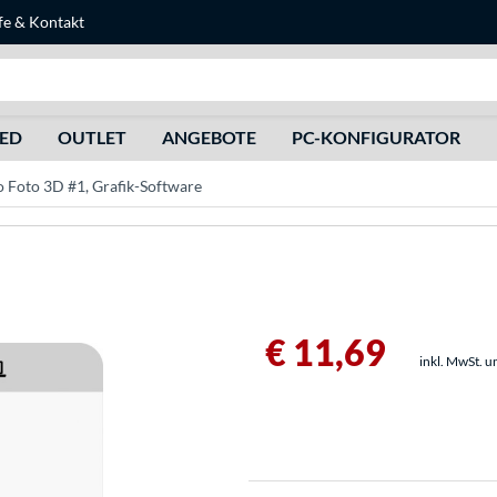
fe
&
Kontakt
Suche
HED
OUTLET
ANGEBOTE
PC-KONFIGURATOR
Foto 3D #1, Grafik-Software
€ 11,69
inkl. MwSt. u