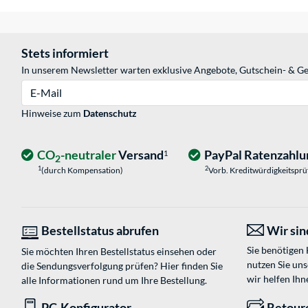
Stets informiert
In unserem Newsletter warten exklusive Angebote, Gutschein- & Ge
E-Mail
Hinweise zum
Datenschutz
CO
-neutraler
Versand
PayPal Ratenzahlu
1
2
1
2
(durch Kompensation)
Vorb. Kreditwürdigkeitspr
Bestellstatus abrufen
Wir sind
Sie benötigen
Sie möchten Ihren Bestellstatus einsehen oder
nutzen Sie un
die Sendungsverfolgung prüfen? Hier finden Sie
wir helfen Ihn
alle Informationen rund um Ihre Bestellung.
PC-Konfigurator
Retour