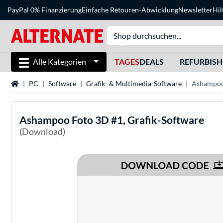
PayPal 0% Finanzierung
Einfache Retouren-Abwicklung
Newsletter
Hil
Alle Kategorien
TAGES
DEALS
REFURBIS
Startseite
PC
Software
Grafik- & Multimedia-Software
Ashampoo 
Ashampoo
Foto 3D #1, Grafik-Software
(Download)