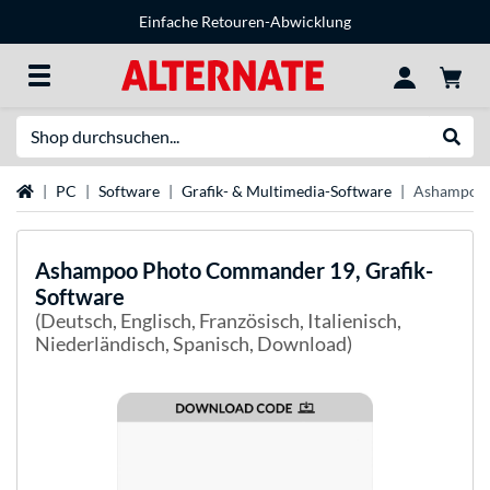
Einfache Retouren-Abwicklung
Suche
Suche
Startseite
PC
Software
Grafik- & Multimedia-Software
Ashampoo 
Ashampoo
Photo Commander 19, Grafik-
Software
(Deutsch, Englisch, Französisch, Italienisch,
Niederländisch, Spanisch, Download)