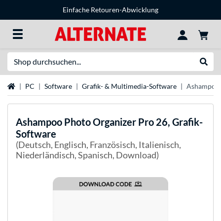
Einfache Retouren-Abwicklung
Suche
Suche
Startseite
PC
Software
Grafik- & Multimedia-Software
Ashampoo P
Ashampoo
Photo Organizer Pro 26, Grafik-
Software
(Deutsch, Englisch, Französisch, Italienisch,
Niederländisch, Spanisch, Download)