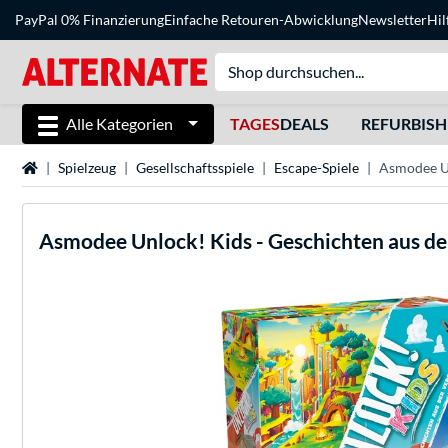
PayPal 0% Finanzierung
Einfache Retouren-Abwicklung
Newsletter
Hil
Alle Kategorien
TAGES
DEALS
REFURBIS
Startseite
Spielzeug
Gesellschaftsspiele
Escape-Spiele
Asmodee Un
Asmodee
Unlock! Kids - Geschichten aus d