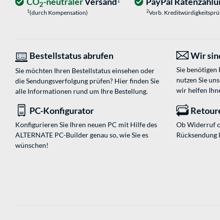
CO
-neutraler
Versand
PayPal Ratenzahlu
1
2
1
2
(durch Kompensation)
Vorb. Kreditwürdigkeitspr
Bestellstatus abrufen
Wir sind
Sie benötigen
Sie möchten Ihren Bestellstatus einsehen oder
nutzen Sie un
die Sendungsverfolgung prüfen? Hier finden Sie
wir helfen Ihn
alle Informationen rund um Ihre Bestellung.
PC-Konfigurator
Retour
Konfigurieren Sie Ihren neuen PC mit Hilfe des
Ob Widerruf o
ALTERNATE PC-Builder genau so, wie Sie es
Rücksendung 
wünschen!