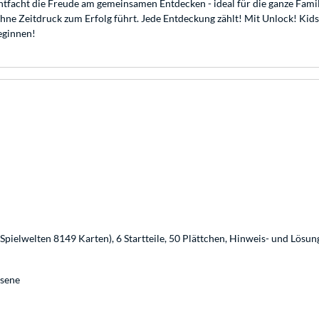
 entfacht die Freude am gemeinsamen Entdecken - ideal für die ganze Fam
hne Zeitdruck zum Erfolg führt. Jede Entdeckung zählt! Mit Unlock! Kid
eginnen!
3 Spielwelten 8149 Karten), 6 Startteile, 50 Plättchen, Hinweis- und Lösun
hsene