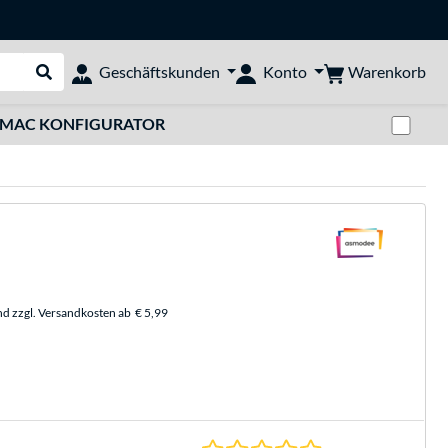
Warenkorb
Geschäftskunden
Konto
Suche durchführen
Zwi
MAC KONFIGURATOR
nd zzgl. Versandkosten ab
€ 5,99
0.0 Sterne bei 0 Be