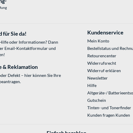
ng
2
üfung
Kundenservice
 für Sie da!
Mein Konto
 Hilfe oder Informationen? Dann
ser
Email-Kontaktformular
und
Bestellstatus und Rechn
en!
Retourencenter
Widerrufsrecht
e & Reklamation
Widerruf erklären
der Defekt – hier können Sie Ihre
Newsletter
beantragen.
Hilfe
Altgeräte-/ Batterieents
Gutschein
Tinten- und Tonerfinder
Kunden fragen Kunden