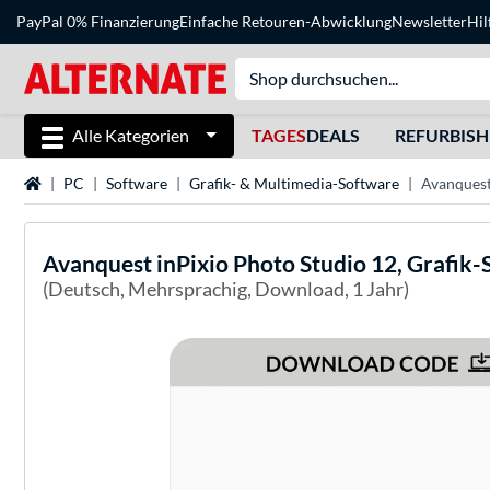
PayPal 0% Finanzierung
Einfache Retouren-Abwicklung
Newsletter
Hil
Alle Kategorien
TAGES
DEALS
REFURBIS
Startseite
PC
Software
Grafik- & Multimedia-Software
Avanquest
Avanquest
inPixio Photo Studio 12, Grafik
(Deutsch, Mehrsprachig, Download, 1 Jahr)