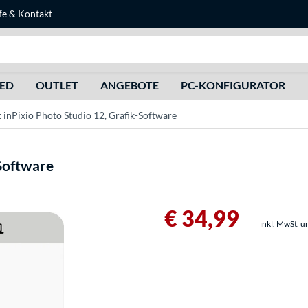
fe
&
Kontakt
Suche
HED
OUTLET
ANGEBOTE
PC-KONFIGURATOR
 inPixio Photo Studio 12, Grafik-Software
-Software
€ 34,99
inkl. MwSt. u