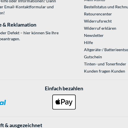
 Hilfe oder Informationen? Dann
ser
Email-Kontaktformular
und
Bestellstatus und Rechn
en!
Retourencenter
Widerrufsrecht
e & Reklamation
Widerruf erklären
der Defekt – hier können Sie Ihre
Newsletter
beantragen.
Hilfe
Altgeräte-/ Batterieents
Gutschein
Tinten- und Tonerfinder
Kunden fragen Kunden
Einfach bezahlen
ft & ausgezeichnet