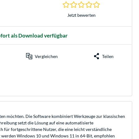
0.0 Sterne bei 0 Be
Jetzt bewerten
fort als Download verfügbar
Vergleichen
Teilen
alten möchten. Die Software kombiniert Werkzeuge zur klassischen
reibung setzt die Lösung auf eine automatisierte
 für fortgeschrittene Nutzer, die eine leicht verständliche
tzt werden Windows 10 und Windows 11 in 64-Bit, empfohlen