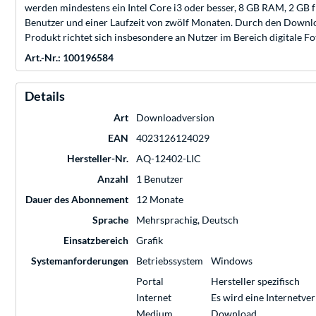
werden mindestens ein Intel Core i3 oder besser, 8 GB RAM, 2 GB fr
Benutzer und einer Laufzeit von zwölf Monaten. Durch den Download
Produkt richtet sich insbesondere an Nutzer im Bereich digitale F
Art.-Nr.: 100196584
Details
Art
Downloadversion
EAN
4023126124029
Hersteller-Nr.
AQ-12402-LIC
Anzahl
1 Benutzer
Dauer des Abonnement
12 Monate
Sprache
Mehrsprachig, Deutsch
Einsatzbereich
Grafik
Systemanforderungen
Betriebssystem
Windows
Portal
Hersteller spezifisch
Internet
Es wird eine Internetve
Medium
Download