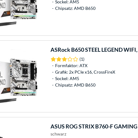
Sockel: AM5
Chipsatz: AMD B650
ASRock
B650 STEEL LEGEND WIFI,
(1)
Formfaktor: ATX
Grafik: 2x PCIe x16, CrossFireX
Sockel: AM5
Chipsatz: AMD B650
ASUS
ROG STRIX B760-F GAMING 
schwarz