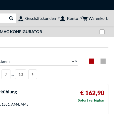
Warenkorb
Geschäftskunden
Konto
Suche durchführen
Zwi
MAC KONFIGURATOR
ren
7
10
…
rkühlung
€ 162,90
Sofort verfügbar
00, 1851, AM4, AM5