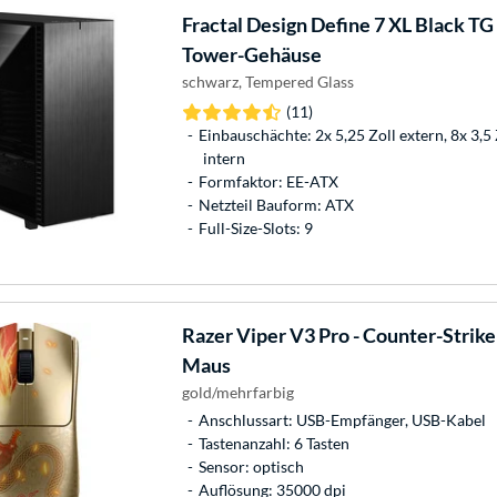
Fractal Design
Define 7 XL Black TG 
Tower-Gehäuse
schwarz, Tempered Glass
(11)
Einbauschächte: 2x 5,25 Zoll extern, 8x 3,5 Z
intern
Formfaktor: EE-ATX
Netzteil Bauform: ATX
Full-Size-Slots: 9
Razer
Viper V3 Pro - Counter-Strike
Maus
gold/mehrfarbig
Anschlussart: USB-Empfänger, USB-Kabel
Tastenanzahl: 6 Tasten
Sensor: optisch
Auflösung: 35000 dpi