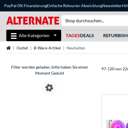
PayPal 0% Finanzierung
Einfache Retouren-Abwicklung
Newsletter
Hil
Alle Kategorien
TAGES
DEALS
REFURBIS
Startseite
Outlet
B-Ware-Artikel
Neuheiten
Filter werden geladen, bitte haben Sie einen
97-120 von 22
Moment Geduld