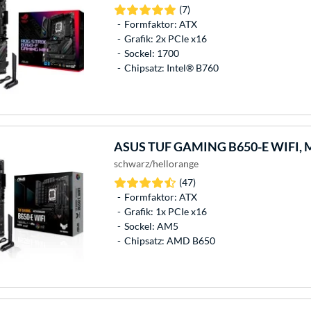
(7)
Formfaktor: ATX
Grafik: 2x PCIe x16
Sockel: 1700
Chipsatz: Intel® B760
ASUS
TUF GAMING B650-E WIFI, 
schwarz/hellorange
(47)
Formfaktor: ATX
Grafik: 1x PCIe x16
Sockel: AM5
Chipsatz: AMD B650