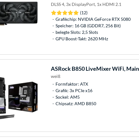
DLSS 4, 3x DisplayPort, 1x HDMI 2.1
(12)
Grafikchip: NVIDIA GeForce RTX 5080
Speicher: 16 GB (GDDR7, 256 Bit)
belegte Slots: 2,5 Slots
GPU Boost-Takt: 2620 MHz
ASRock
B850 LiveMixer WiFi, Mai
weiß
Formfaktor: ATX
Grafik: 3x PCIe x16
Sockel: AM5
Chipsatz: AMD B850