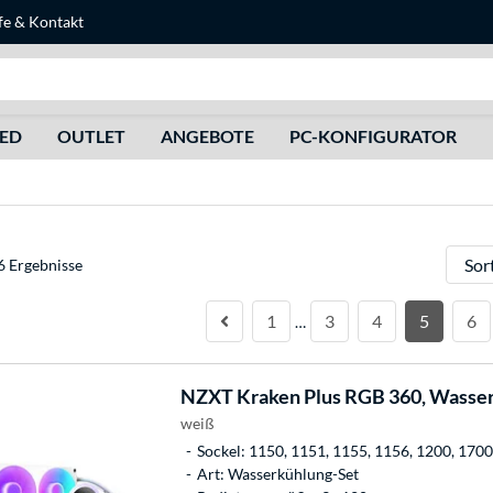
fe
&
Kontakt
Suche
HED
OUTLET
ANGEBOTE
PC-KONFIGURATOR
Sortie
6 Ergebnisse
1
3
4
5
6
…
NZXT
Kraken Plus RGB 360, Wasse
weiß
Sockel: 1150, 1151, 1155, 1156, 1200, 17
Art: Wasserkühlung-Set