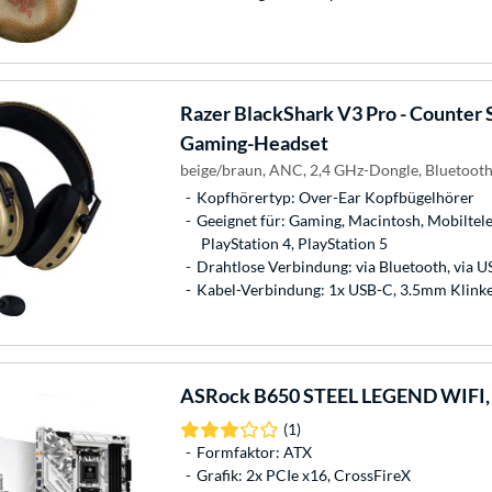
Razer
BlackShark V3 Pro - Counter St
Gaming-Headset
beige/braun, ANC, 2,4 GHz-Dongle, Bluetooth
Kopfhörertyp: Over-Ear Kopfbügelhörer
Geeignet für: Gaming, Macintosh, Mobiltel
PlayStation 4, PlayStation 5
Drahtlose Verbindung: via Bluetooth, via 
Kabel-Verbindung: 1x USB-C, 3.5mm Klink
ASRock
B650 STEEL LEGEND WIFI,
(1)
Formfaktor: ATX
Grafik: 2x PCIe x16, CrossFireX