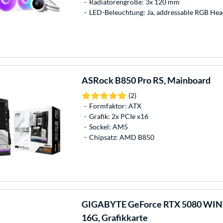
Radiatorengröße: 3x 120 mm
LED-Beleuchtung: Ja, addressable RGB Hea
ASRock
B850 Pro RS, Mainboard
(2)
Formfaktor: ATX
Grafik: 2x PCIe x16
Sockel: AM5
Chipsatz: AMD B850
GIGABYTE
GeForce RTX 5080 WI
16G, Grafikkarte