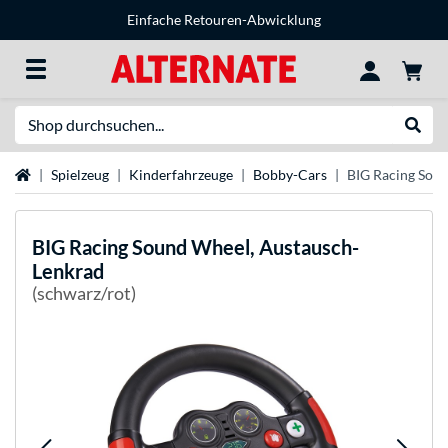
Einfache Retouren-Abwicklung
Suche
Suche
Startseite
Spielzeug
Kinderfahrzeuge
Bobby-Cars
BIG Racing Sou
BIG
Racing Sound Wheel, Austausch-
Lenkrad
(schwarz/rot)