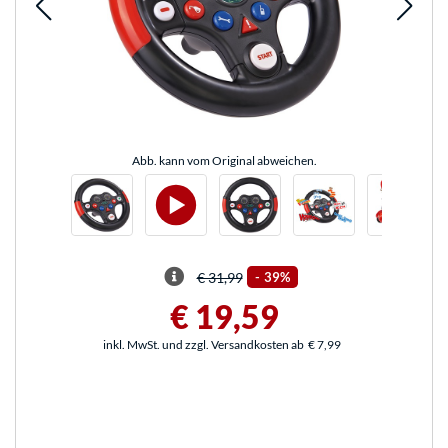
Abb. kann vom Original abweichen.
€ 31,99
-
39%
€ 19,59
inkl. MwSt. und zzgl. Versandkosten ab
€ 7,99