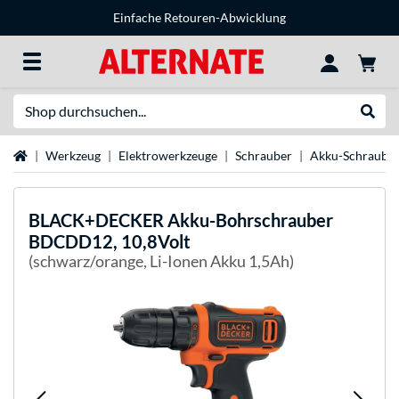
Einfache Retouren-Abwicklung
Suche
Suche
Startseite
Werkzeug
Elektrowerkzeuge
Schrauber
Akku-Schraube
BLACK+DECKER
Akku-Bohrschrauber
BDCDD12, 10,8Volt
(schwarz/orange, Li-Ionen Akku 1,5Ah)