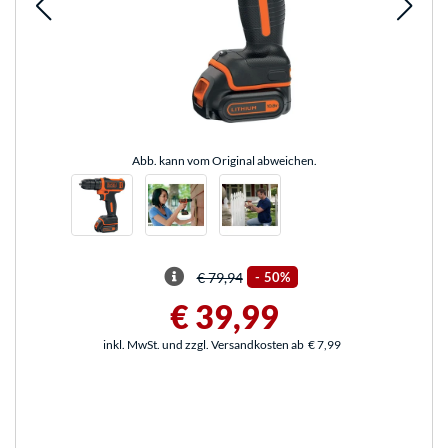
Abb. kann vom Original abweichen.
€ 79,94
-
50%
€ 39,99
inkl. MwSt. und zzgl. Versandkosten ab
€ 7,99