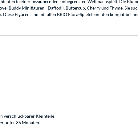
schichten in einer bezaubernden, unbegrenzten Welt nachspielt. Die Blu
 zwei Buddy Minifiguren - Daffodil, Buttercup, Cherry und Thyme. Sie s
 Diese Figuren sind mit allen BRIO Flora-Spielelementen kompatibel und
n verschluckbarer Kleinteile!
der unter 36 Monaten!