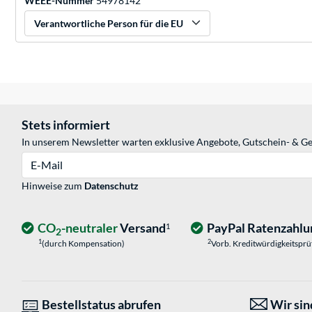
WEEE-Nummer
54978142
Verantwortliche Person für die EU
Stets informiert
In unserem Newsletter warten exklusive Angebote, Gutschein- & Ge
E-Mail
Hinweise zum
Datenschutz
CO
-neutraler
Versand
PayPal Ratenzahlu
1
2
1
2
(durch Kompensation)
Vorb. Kreditwürdigkeitspr
Bestellstatus abrufen
Wir sind