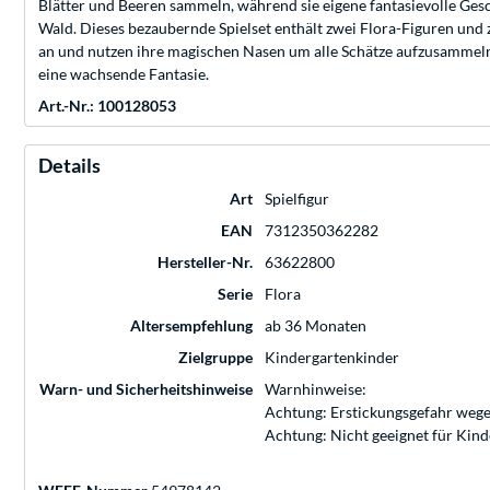
Blätter und Beeren sammeln, während sie eigene fantasievolle Ge
Wald. Dieses bezaubernde Spielset enthält zwei Flora-Figuren und
an und nutzen ihre magischen Nasen um alle Schätze aufzusammeln.
eine wachsende Fantasie.
Art.-Nr.: 100128053
Details
Art
Spielfigur
EAN
7312350362282
Hersteller-Nr.
63622800
Serie
Flora
Altersempfehlung
ab 36 Monaten
Zielgruppe
Kindergartenkinder
Warn- und Sicherheitshinweise
Warnhinweise:
Achtung: Erstickungsgefahr wege
Achtung: Nicht geeignet für Kin