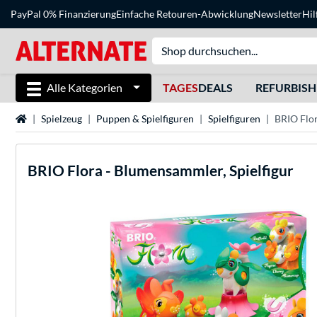
PayPal 0% Finanzierung
Einfache Retouren-Abwicklung
Newsletter
Hil
Alle Kategorien
TAGES
DEALS
REFURBIS
Startseite
Spielzeug
Puppen & Spielfiguren
Spielfiguren
BRIO Flor
BRIO
Flora - Blumensammler, Spielfigur