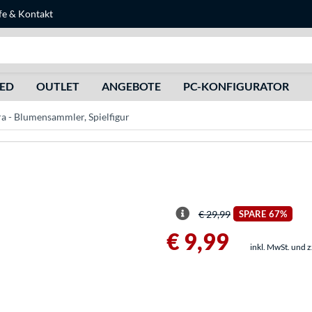
fe
&
Kontakt
Suche
HED
OUTLET
ANGEBOTE
PC-KONFIGURATOR
a - Blumensammler, Spielfigur
€ 29,99
SPARE
67%
€ 9,99
inkl. MwSt. und 