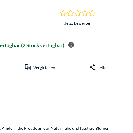
0.0 Sterne bei 0 Be
Jetzt bewerten
verfügbar
(2 Stück verfügbar)
Vergleichen
Teilen
 Kindern die Freude an der Natur nahe und lässt sie Blumen,