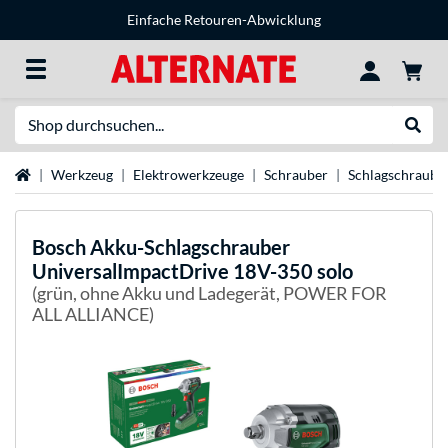
Einfache Retouren-Abwicklung
Suche
Suche
Startseite
Werkzeug
Elektrowerkzeuge
Schrauber
Schlagschraube
Bosch
Akku-Schlagschrauber
UniversalImpactDrive 18V-350 solo
(grün, ohne Akku und Ladegerät, POWER FOR
ALL ALLIANCE)