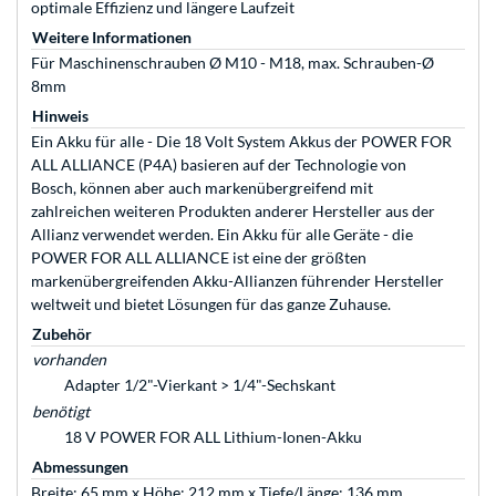
optimale Effizienz und längere Laufzeit
Weitere Informationen
Für Maschinenschrauben Ø M10 - M18, max. Schrauben-Ø
8mm
Hinweis
Ein Akku für alle - Die 18 Volt System Akkus der POWER FOR
ALL ALLIANCE (P4A) basieren auf der Technologie von
Bosch, können aber auch markenübergreifend mit
zahlreichen weiteren Produkten anderer Hersteller aus der
Allianz verwendet werden. Ein Akku für alle Geräte - die
POWER FOR ALL ALLIANCE ist eine der größten
markenübergreifenden Akku-Allianzen führender Hersteller
weltweit und bietet Lösungen für das ganze Zuhause.
Zubehör
vorhanden
Adapter 1/2"-Vierkant > 1/4"-Sechskant
benötigt
18 V POWER FOR ALL Lithium-Ionen-Akku
Abmessungen
Breite: 65 mm x Höhe: 212 mm x Tiefe/Länge: 136 mm