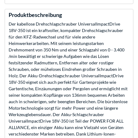
Produktbeschreibung
Der kabellose Drehschlagschrauber UniversalImpactDrive
18V-350 ist ein kraftvoller, kompakter Drehschlagschrauber
für den KFZ-Radwechsel und für viele andere
Heimwerkerarbeiten. Mit seinem leistungsstarken
Drehmoment von 350 Nm und einer Schlagzahl von 0 - 3.400
/min bewältigt er schwierige Aufgaben wie das Lösen
festsitzender Radmuttern, Entfernen alter oder rostiger
Schrauben, oder müheloses Eindrehen großer Schrauben in
Holz. Der Akku-Drehschlagschrauber UniversalImpactDrive
18V-350 eignet sich auch perfekt für Gartenprojekte wie
Gartentische, Einzäunungen oder Pergolen und ermöglicht mit
seiner kompakten Kopflänge von 136mm bequemes Arbeiten
auch in schwierigen, sehr beengten Bereichen. Die bürstenlose
Motortechnologie sorgt für mehr Power und eine längere
Werkzeuglebensdauer. Der Akku-Schlagschrauber
UniversalImpactDrive 18V-350 ist Teil der POWER FOR ALL
ALLIANCE, ein einziger Akku kann eine Vielzahl von Geräten
verschiedenster Marken betreiben. Dank Lithium-Ionen-