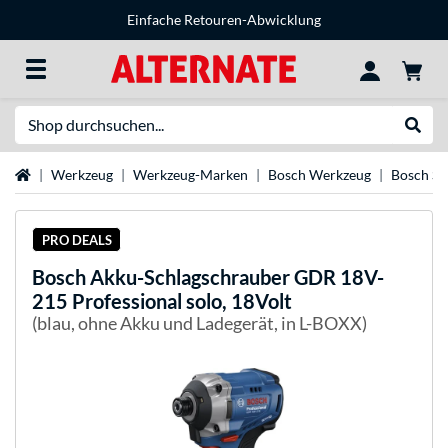
Einfache Retouren-Abwicklung
Suche
Suche
Startseite
Werkzeug
Werkzeug-Marken
Bosch Werkzeug
Bosch Sc
PRO DEALS
Bosch
Akku-Schlagschrauber GDR 18V-
215 Professional solo, 18Volt
(blau, ohne Akku und Ladegerät, in L-BOXX)