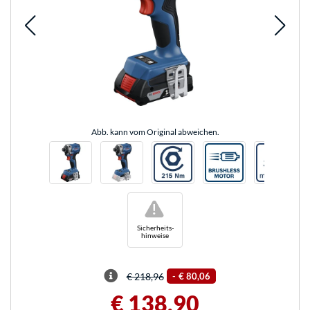
Abb. kann vom Original abweichen.
!
Sicherheits-
hinweise
€ 218,96
-
€ 80,06
€ 138,90