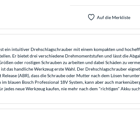
Auf die Merkliste
t ein intuitiver Drehschlagschrauber mit einem kompakten und hocheffi
n Stellen. Er bietet drei verschiedene Drehmomentstufen und lässt die 
ößen oder rostigen Schrauben zu arbeiten und dabei Schäden zu vermeid
ist das handliche Werkzeug erste Wahl. Der Drehschlagschrauber eignet 
 Release (ABR), dass die Schraube oder Mutter nach dem Lösen herunterf
en im blauen Bosch Professional 18V System, kann aber auch markenüberg
 jedes neue Werkzeug kaufen, nie mehr nach dem "richtigen" Akku suche