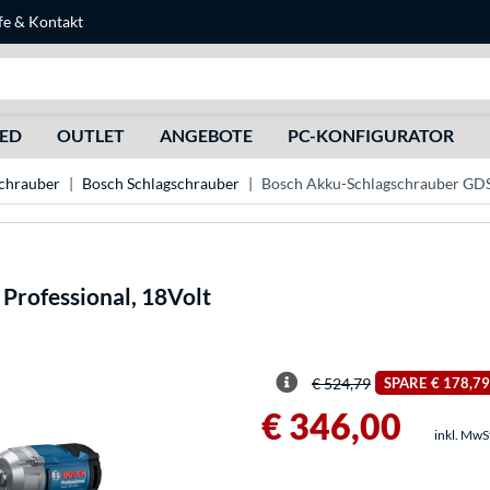
fe
&
Kontakt
Suche
HED
OUTLET
ANGEBOTE
PC-KONFIGURATOR
chrauber
Bosch Schlagschrauber
Bosch Akku-Schlagschrauber GDS
rofessional, 18Volt
€ 524,79
SPARE
€ 178,79
€ 346,00
inkl. MwS