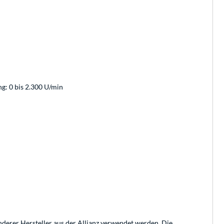
ng: 0 bis 2.300 U/min
erer Hersteller aus der Allianz verwendet werden. Die