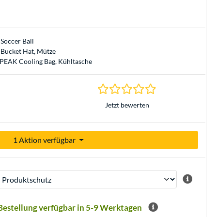
 Soccer Ball
l Bucket Hat, Mütze
SPEAK Cooling Bag, Kühltasche
0.0 Sterne bei 0 Be
Jetzt bewerten
1 Aktion verfügbar
 Bestellung verfügbar in 5-9 Werktagen