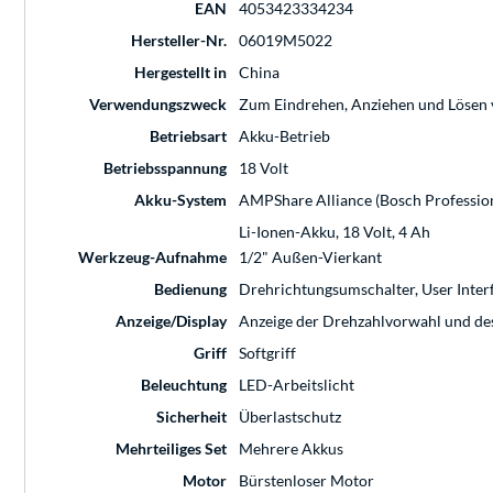
EAN
4053423334234
Hersteller-Nr.
06019M5022
Hergestellt in
China
Verwendungszweck
Zum Eindrehen, Anziehen und Lösen
Betriebsart
Akku-Betrieb
Betriebsspannung
18 Volt
Akku-System
AMPShare Alliance (Bosch Professiona
Li-Ionen-Akku, 18 Volt, 4 Ah
Werkzeug-Aufnahme
1/2" Außen-Vierkant
Bedienung
Drehrichtungsumschalter, User Inte
Anzeige/Display
Anzeige der Drehzahlvorwahl und de
Griff
Softgriff
Beleuchtung
LED-Arbeitslicht
Sicherheit
Überlastschutz
Mehrteiliges Set
Mehrere Akkus
Motor
Bürstenloser Motor