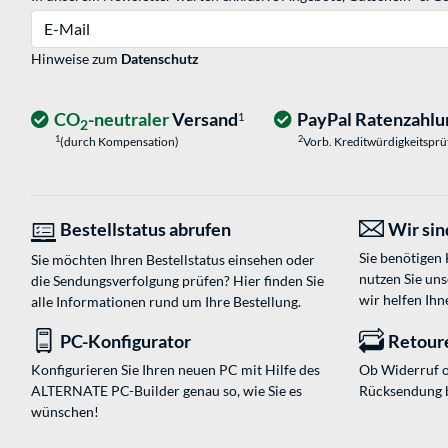
E-Mail
Hinweise zum
Datenschutz
CO
-neutraler
Versand
PayPal Ratenzahlu
1
2
1
2
(durch Kompensation)
Vorb. Kreditwürdigkeitspr
Bestellstatus abrufen
Wir sind
Sie benötigen
Sie möchten Ihren Bestellstatus einsehen oder
nutzen Sie un
die Sendungsverfolgung prüfen? Hier finden Sie
wir helfen Ihn
alle Informationen rund um Ihre Bestellung.
PC-Konfigurator
Retour
Konfigurieren Sie Ihren neuen PC mit Hilfe des
Ob Widerruf o
ALTERNATE PC-Builder genau so, wie Sie es
Rücksendung 
wünschen!