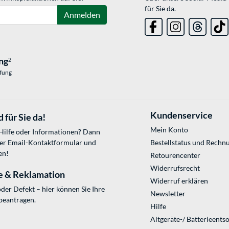
für Sie da.
Anmelden
ng
2
üfung
Kundenservice
 für Sie da!
Mein Konto
 Hilfe oder Informationen? Dann
ser
Email-Kontaktformular
und
Bestellstatus und Rechn
en!
Retourencenter
Widerrufsrecht
e & Reklamation
Widerruf erklären
der Defekt – hier können Sie Ihre
Newsletter
beantragen.
Hilfe
Altgeräte-/ Batterieents