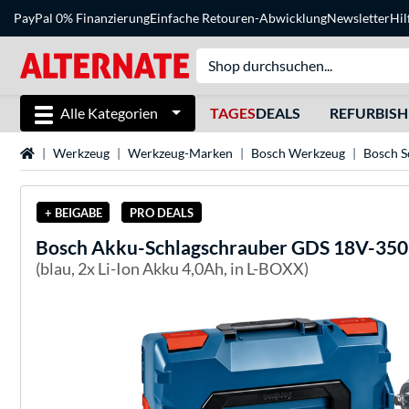
PayPal 0% Finanzierung
Einfache Retouren-Abwicklung
Newsletter
Hil
Alle Kategorien
TAGES
DEALS
REFURBIS
Startseite
Werkzeug
Werkzeug-Marken
Bosch Werkzeug
Bosch S
+ BEIGABE
PRO DEALS
Bosch
Akku-Schlagschrauber GDS 18V-350 P
(blau, 2x Li-Ion Akku 4,0Ah, in L-BOXX)