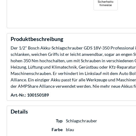
Sicherheits-
hinweise
Produktbeschreibung
Der 1/2" Bosch Akku-Schlagschrauber GDS 18V-350 Professional is
schlanken, weichen Griffs ist er leicht anwendbar, sogar an enge
hohen 350 Nm hochschalten, um mit Schrauben in verschiedenen Gr
Heizung, Lüftung und Klimatechnik, Gerüstbau oder Kfz-Reparatur 
Maschinenschrauben. Er verhindert im Linkslauf mit dem Auto Bolt
Alliance. Ein einziger Akku passt für alle Werkzeuge und Maschin
der AMPShare Alliance verwendet werden. Nie mehr neue Akkus für
Art.-Nr.: 100150189
Details
Typ
Schlagschrauber
Farbe
blau