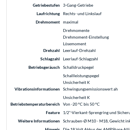
Getriebestufen
3-Gang-Getriebe
Laufrichtung
Rechts- und Linkslauf
Drehmoment
maximal
Drehmomente
Drehmoment-Einstellung
Lösemoment
Drehzahl
Leerlauf-Drehzahl
Schlagzahl
Leerlauf-Schlagzahl
Betriebsgeräusch
Schalldruckpegel
Schallleistungspegel
Unsicherheit K
Vibrationsinformationen
Schwingungsemissionswert ah
Unsicherheit K
Betriebstemperaturbereich
Von -20 °C bis 50 °C
Feature
1/2"-Vierkant-Sprengring und Siche
Weitere Informationen
Schrauben-Ø M10 - M18, Gewicht inkl.
Hinweis
Die 18 Volt Akkus der AMPShare Alli