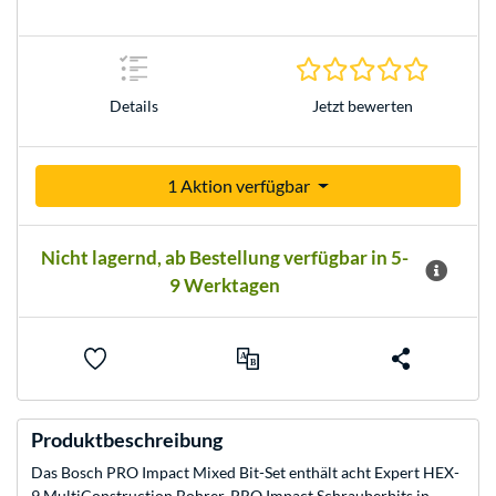
0.0 Stern
Jetzt bewerten
Details
1 Aktion verfügbar
Nicht lagernd, ab Bestellung verfügbar in 5-
9 Werktagen
Produktbeschreibung
Das Bosch PRO Impact Mixed Bit-Set enthält acht Expert HEX-
9 MultiConstruction Bohrer, PRO Impact Schrauberbits in