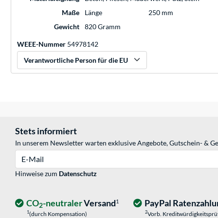
Maße
Länge
250 mm
Gewicht
820 Gramm
WEEE-Nummer
54978142
Verantwortliche Person für die EU
Stets informiert
In unserem Newsletter warten exklusive Angebote, Gutschein- & Ge
E-Mail
Hinweise zum
Datenschutz
CO
-neutraler
Versand
PayPal Ratenzahlu
1
2
1
2
(durch Kompensation)
Vorb. Kreditwürdigkeitspr