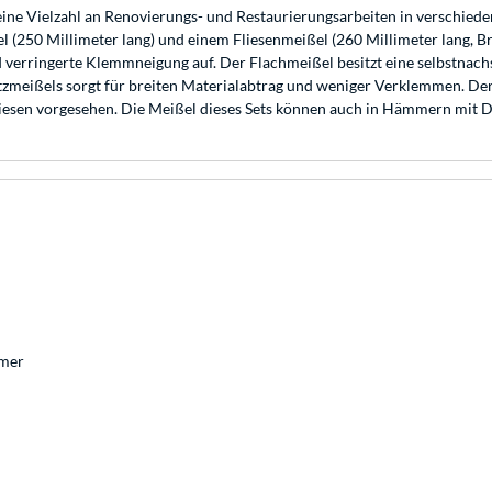
eine Vielzahl an Renovierungs- und Restaurierungsarbeiten in verschiede
l (250 Millimeter lang) und einem Fliesenmeißel (260 Millimeter lang, B
 verringerte Klemmneigung auf. Der Flachmeißel besitzt eine selbstnachs
Spitzmeißels sorgt für breiten Materialabtrag und weniger Verklemmen. D
d Fliesen vorgesehen. Die Meißel dieses Sets können auch in Hämmern mi
mer