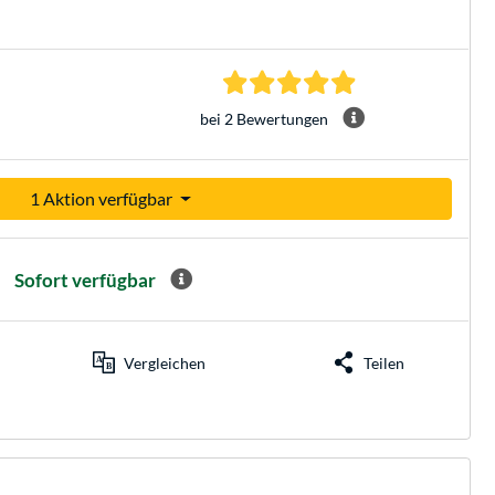
5.0 Sterne bei 2 Be
bei 2 Bewertungen
1 Aktion verfügbar
Sofort verfügbar
Vergleichen
Teilen