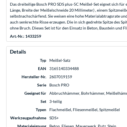
Das dreiteilige Bosch PRO SDS plus-5C Meißel-Set eignet sich für 
Länge, Breite der Meißelschneide 20 Millimeter) , einem Spitzmeiße
selbstnachschärfend. Sie weisen eine hohe Materialabtragsrate und
auch senkrechte Risse erzeugen. Die in sich gedrehte Spitze des 
ohne Bruch. Dieses Set ist für den Einsatz in Beton, Baustein un
Art.-Nr.: 1433259
Details
Typ
Meißel-Satz
EAN
3165140334488
Hersteller-Nr.
2607019159
Serie
Bosch PRO
Geeignet für
Abbruchhämmer, Bohrhämmer, Meißelhäm
Set
3-teilig
Typen
Flachmeißel, Fliesenmeißel, Spitzmeißel
Werkzeugaufnahme
SDS+
Materialeignung
Beton, Fliesen, Mauerwerk, Putz, Stein