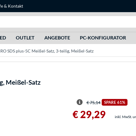
fe
&
Kontakt
Suche
HED
OUTLET
ANGEBOTE
PC-KONFIGURATOR
RO SDS plus-5C Meißel-Satz, 3-teilig, Meißel-Satz
g, Meißel-Satz
€ 75,14
SPARE
61%
€ 29,29
inkl. MwSt. u