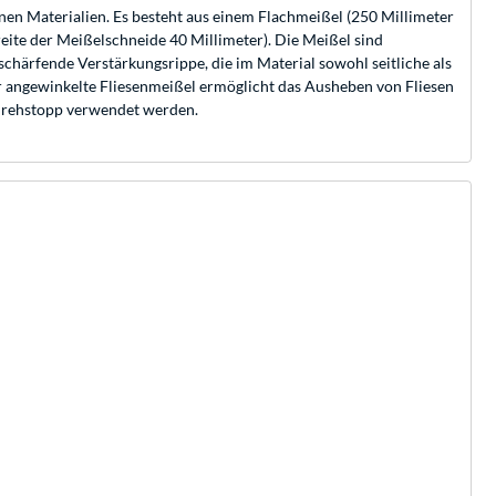
nen Materialien. Es besteht aus einem Flachmeißel (250 Millimeter
reite der Meißelschneide 40 Millimeter). Die Meißel sind
chärfende Verstärkungsrippe, die im Material sowohl seitliche als
er angewinkelte Fliesenmeißel ermöglicht das Ausheben von Fliesen
t Drehstopp verwendet werden.