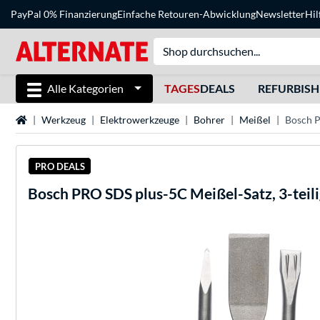
PayPal 0% Finanzierung
Einfache Retouren-Abwicklung
Newsletter
Hil
Alle Kategorien
TAGES
DEALS
REFURBIS
Startseite
Werkzeug
Elektrowerkzeuge
Bohrer
Meißel
Bosch P
PRO DEALS
Bosch
PRO SDS plus-5C Meißel-Satz, 3-teili