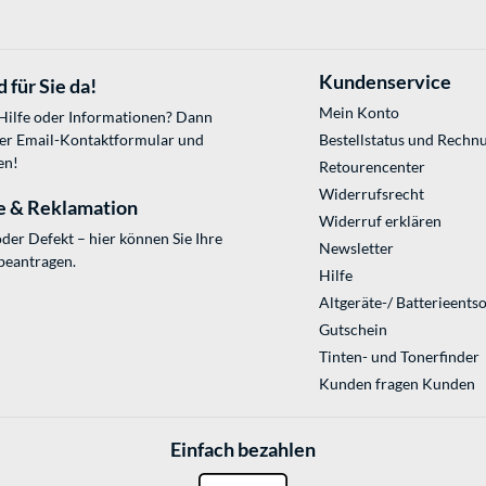
Kundenservice
 für Sie da!
Mein Konto
 Hilfe oder Informationen? Dann
ser
Email-Kontaktformular
und
Bestellstatus und Rechn
en!
Retourencenter
Widerrufsrecht
e & Reklamation
Widerruf erklären
der Defekt – hier können Sie Ihre
Newsletter
beantragen.
Hilfe
Altgeräte-/ Batterieents
Gutschein
Tinten- und Tonerfinder
Kunden fragen Kunden
Einfach bezahlen