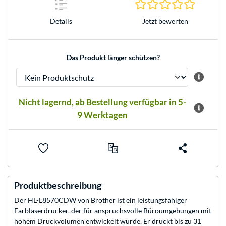
0.0 Stern
Jetzt bewerten
Details
Das Produkt länger schützen?
Nicht lagernd, ab Bestellung verfügbar in 5-
9 Werktagen
Produktbeschreibung
Der HL-L8570CDW von Brother ist ein leistungsfähiger
Farblaserdrucker, der für anspruchsvolle Büroumgebungen mit
hohem Druckvolumen entwickelt wurde. Er druckt bis zu 31