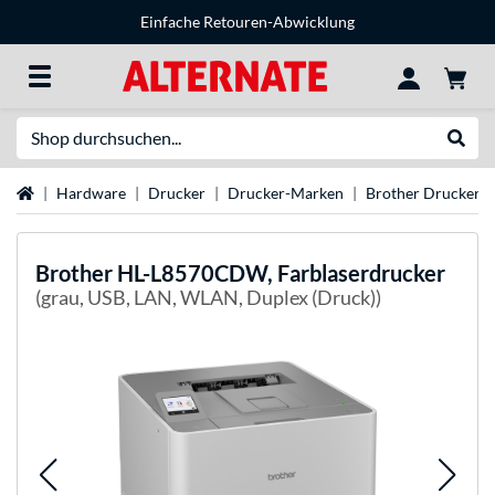
Einfache Retouren-Abwicklung
Suche
Suche
Startseite
Hardware
Drucker
Drucker-Marken
Brother Drucker
Brother
HL-L8570CDW, Farblaserdrucker
(grau, USB, LAN, WLAN, Duplex (Druck))