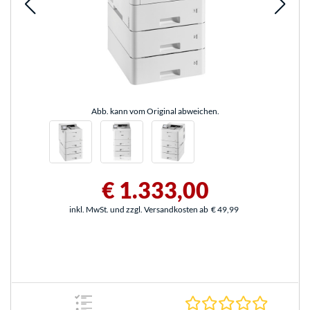
Abb. kann vom Original abweichen.
€ 1.333,00
inkl. MwSt. und zzgl. Versandkosten ab
€ 49,99
0.0 Stern