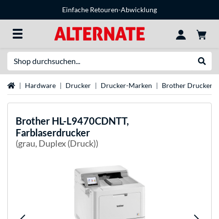
Einfache Retouren-Abwicklung
Suche
Suche
Startseite
Hardware
Drucker
Drucker-Marken
Brother Drucker
Brother
HL-L9470CDNTT,
Farblaserdrucker
(grau, Duplex (Druck))