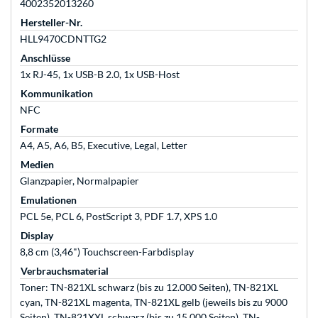
4002352013260
Hersteller-Nr.
HLL9470CDNTTG2
Anschlüsse
1x RJ-45, 1x USB-B 2.0, 1x USB-Host
Kommunikation
NFC
Formate
A4, A5, A6, B5, Executive, Legal, Letter
Medien
Glanzpapier, Normalpapier
Emulationen
PCL 5e, PCL 6, PostScript 3, PDF 1.7, XPS 1.0
Display
8,8 cm (3,46") Touchscreen-Farbdisplay
Verbrauchsmaterial
Toner: TN-821XL schwarz (bis zu 12.000 Seiten), TN-821XL
cyan, TN-821XL magenta, TN-821XL gelb (jeweils bis zu 9000
Seiten), TN-821XXL schwarz (bis zu 15.000 Seiten), TN-