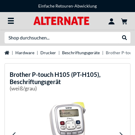
Einfache Retouren-Abwicklung
Suche
Suche
Startseite
Hardware
Drucker
Beschriftungsgeräte
Brother P-touc
Brother
P-touch H105 (PT-H105),
Beschriftungsgerät
(weiß/grau)