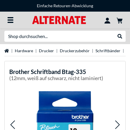
Einfache Retouren-Abwicklung
Suche
Suche
Startseite
Hardware
Drucker
Druckerzubehör
Schriftbänder
B
Brother
Schriftband Btag-335
(12mm, weiß auf schwarz, nicht laminiert)