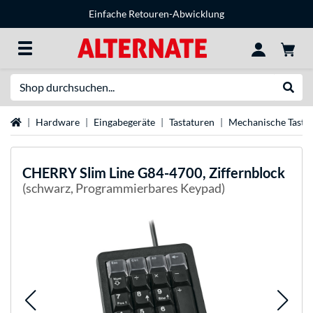
Einfache Retouren-Abwicklung
Suche
Suche
Startseite
Hardware
Eingabegeräte
Tastaturen
Mechanische Tasta
CHERRY
Slim Line G84-4700, Ziffernblock
(schwarz, Programmierbares Keypad)