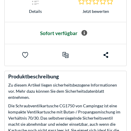
0.0 Stern
Jetzt bewerten
Details
Sofort verfügbar
Produktbeschreibung
Zu diesem Artikel liegen sicherheitsbezogene Informationen
vor. Mehr dazu können Sie dem Sicherheitsdatenblatt
entnehmen.
Die Schraubventilkartusche CG1750 von Campingaz ist eine
kompakte Ventilkartusche mit Butan-/ Propangasmischung im
Verhältnis 70/30. Das selbstversiegelnde Sicherheitsventil
macht sie abnehmbar und wieder einsetzbar, auch wenn die
Kartusche noch nicht ganz leer ist. Sie eignet sich ideal für die