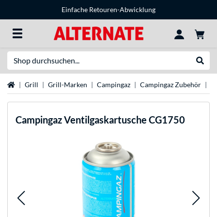
Einfache Retouren-Abwicklung
Suche
Suche
Startseite
Grill
Grill-Marken
Campingaz
Campingaz Zubehör
G
Campingaz
Ventilgaskartusche CG1750