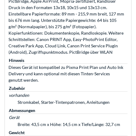
PictBridge, Apple AirPrint, Mopria-zertifiziert, Randloser
Druck in den Formaten 13x18, 10x15 und 13x13 cm.
Einstellbare Papierformate: 89 mm - 215,9 mm breit, 127 mm
bis 676 mm lang. Unterstützte Papiergewichte: 64 bis 105
g/m² (Normalpapier), bis 275 g/m² (Fotopapier).
Kopierfunktionen: Dokumentenkopie, Randloskopie. Weitere
Schnittstellen: Canon PRINT App, Easy-PhotoPrint Editor,
Creative Park App, Cloud Link, Canon Print Service Plugin
(Android), Zugriffspunktmodus. PictBridge über WLAN
Hinweis
Dieses Gerät ist kompatibel zu Pixma Print Plan und Auto Ink
Delivery und kann optional mit diesen Tinten-Services
genutzt werden.
Zubehör
vorhanden
Stromkabel, Starter-Tintenpatronen, Anleitungen
Abmessungen
Gerät
Breite: 43,5 cm x Höhe: 14,5 cm x Tiefe/Länge: 32,7 cm
Gewicht