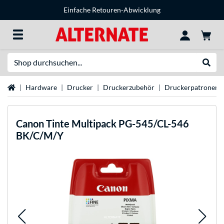
Einfache Retouren-Abwicklung
Suche
Suche
Startseite
Hardware
Drucker
Druckerzubehör
Druckerpatronen
Canon
Tinte Multipack PG-545/CL-546
BK/C/M/Y