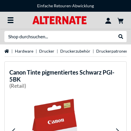
Einfache Retouren-Abwicklung
Suche
Suche
Startseite
Hardware
Drucker
Druckerzubehör
Druckerpatronen
Canon
Tinte pigmentiertes Schwarz PGI-
5BK
(Retail)