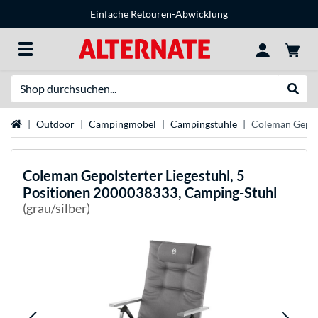
Einfache Retouren-Abwicklung
Suche
Suche
Startseite
Outdoor
Campingmöbel
Campingstühle
Coleman Gepols
Coleman
Gepolsterter Liegestuhl, 5
Positionen 2000038333, Camping-Stuhl
(grau/silber)