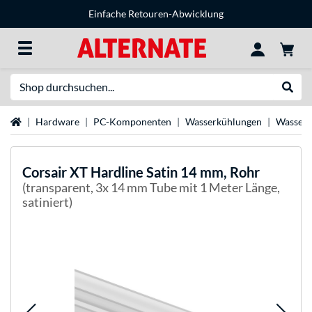
Einfache Retouren-Abwicklung
Suche
Suche
Startseite
Hardware
PC-Komponenten
Wasserkühlungen
Wasserk
Corsair
XT Hardline Satin 14 mm, Rohr
(transparent, 3x 14 mm Tube mit 1 Meter Länge,
satiniert)