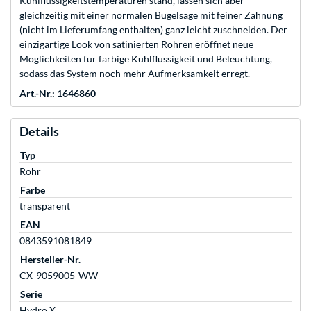
Kühlflüssigkeitstemperaturen stand, lassen sich aber
gleichzeitig mit einer normalen Bügelsäge mit feiner Zahnung
(nicht im Lieferumfang enthalten) ganz leicht zuschneiden. Der
einzigartige Look von satinierten Rohren eröffnet neue
Möglichkeiten für farbige Kühlflüssigkeit und Beleuchtung,
sodass das System noch mehr Aufmerksamkeit erregt.
Art.-Nr.: 1646860
Details
Typ
Rohr
Farbe
transparent
EAN
0843591081849
Hersteller-Nr.
CX-9059005-WW
Serie
Hydro X