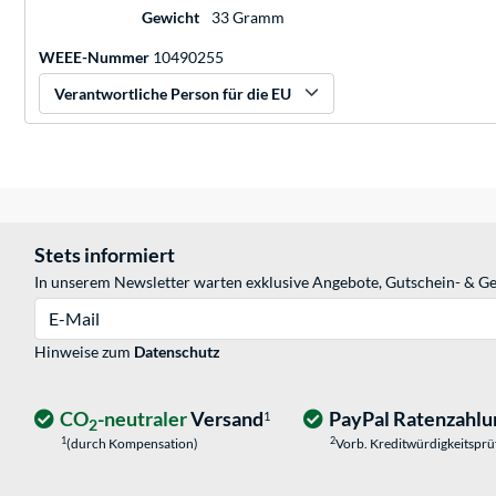
Gewicht
33 Gramm
WEEE-Nummer
10490255
Verantwortliche Person für die EU
Stets informiert
In unserem Newsletter warten exklusive Angebote, Gutschein- & Ge
E-Mail
Hinweise zum
Datenschutz
CO
-neutraler
Versand
PayPal Ratenzahlu
1
2
1
2
(durch Kompensation)
Vorb. Kreditwürdigkeitspr