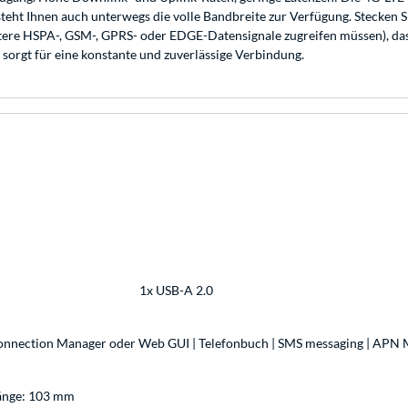
teht Ihnen auch unterwegs die volle Bandbreite zur Verfügung. Stecken 
ltere HSPA-, GSM-, GPRS- oder EDGE-Datensignale zugreifen müssen), das
orgt für eine konstante und zuverlässige Verbindung.
1x USB-A 2.0
Connection Manager oder Web GUI | Telefonbuch | SMS messaging | APN
Länge: 103 mm