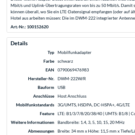
Mbit/s und Uplink-Übertragungsraten von bis zu 50 Mbit/s. Damit s
können überall, wo Sie ein LTE-Datensignal empfangen (oder auf ä
Hotel aus arbeiten müssen: Die im DWM-222 integrierter Antenne s
Art.-Nr.: 100152620
Details
Typ
Mobilfunkadapter
Farbe
schwarz
EAN
0790069476983
Hersteller-Nr.
DWM-222W/R
Bauform
USB
Anschlüsse
Host Anschluss
Mobilfunkstandards
3G/UMTS, HSDPA, DC-HSPA+, 4G/LTE
Feature
LTE: B1/3/7/8/20/38/40 | UMTS: B1/8 | 
Weitere Informationen
Bandbreite: 1.4, 3, 5, 10, 15, 20 MHz
Abmessungen
Breite: 34 mm x Höhe: 11,5 mm x Tiefe/