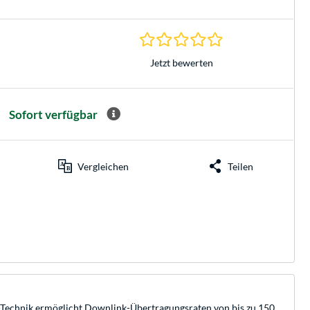
0.0 Sterne bei 0 Be
Jetzt bewerten
Sofort verfügbar
Vergleichen
Teilen
E-Technik ermöglicht Downlink-Übertragungsraten von bis zu 150