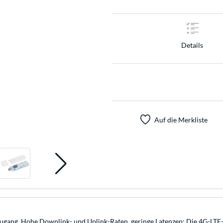
Details
Auf die Merkliste
etzugang. Hohe Downlink- und Uplink-Raten, geringe Latenzen: Die 4G-LT