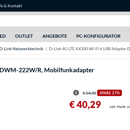
fe
&
Kontakt
Suche
HED
OUTLET
ANGEBOTE
PC-KONFIGURATOR
D-Link Netzwerktechnik
D-Link 4G LTE AX300 Wi-Fi 6 USB Adapter
r DWM-222W/R, Mobilfunkadapter
€ 54,90
SPARE
27%
€ 40,29
inkl. MwSt. u