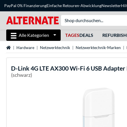
PayPal 0% Finanzierung
Einfache Retouren-Abwicklung
Newsletter
Hil
Alle Kategorien
TAGES
DEALS
REFURBIS
Startseite
Hardware
Netzwerktechnik
Netzwerktechnik-Marken
D-Link
4G LTE AX300 Wi-Fi 6 USB Adapte
(schwarz)