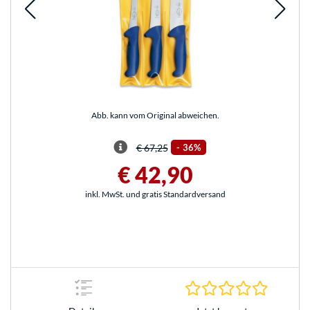
Abb. kann vom Original abweichen.
€ 67,25
-
36%
€ 42,90
inkl. MwSt. und gratis Standardversand
0.0 Stern