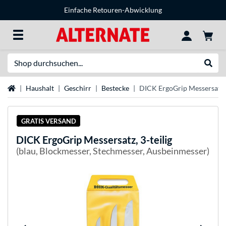
Einfache Retouren-Abwicklung
Suche
Suche
Startseite
Haushalt
Geschirr
Bestecke
DICK ErgoGrip Messersatz, 
GRATIS VERSAND
DICK
ErgoGrip Messersatz, 3-teilig
(blau, Blockmesser, Stechmesser, Ausbeinmesser)