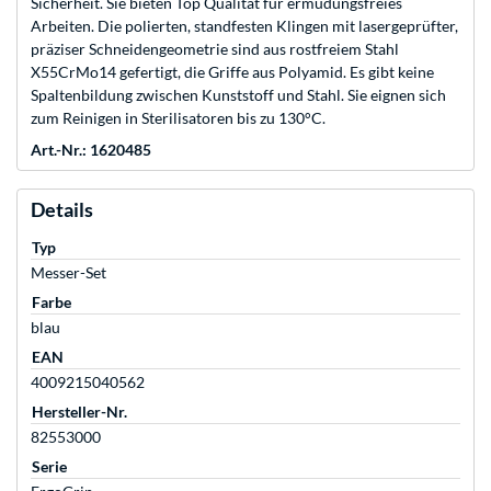
Sicherheit. Sie bieten Top Qualität für ermüdungsfreies
Arbeiten. Die polierten, standfesten Klingen mit lasergeprüfter,
präziser Schneidengeometrie sind aus rostfreiem Stahl
X55CrMo14 gefertigt, die Griffe aus Polyamid. Es gibt keine
Spaltenbildung zwischen Kunststoff und Stahl. Sie eignen sich
zum Reinigen in Sterilisatoren bis zu 130°C.
Art.-Nr.: 1620485
Details
Typ
Messer-Set
Farbe
blau
EAN
4009215040562
Hersteller-Nr.
82553000
Serie