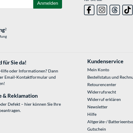
Anmelden
ng
2
üfung
Kundenservice
 für Sie da!
Mein Konto
 Hilfe oder Informationen? Dann
ser
Email-Kontaktformular
und
Bestellstatus und Rechn
en!
Retourencenter
Widerrufsrecht
e & Reklamation
Widerruf erklären
der Defekt – hier können Sie Ihre
Newsletter
beantragen.
Hilfe
Altgeräte-/ Batterieents
Gutschein