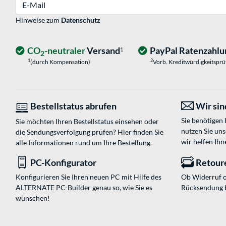
E-Mail
Hinweise zum
Datenschutz
CO
-neutraler
Versand
PayPal Ratenzahlu
1
2
1
2
(durch Kompensation)
Vorb. Kreditwürdigkeitspr
Bestellstatus abrufen
Wir sind
Sie benötigen
Sie möchten Ihren Bestellstatus einsehen oder
nutzen Sie un
die Sendungsverfolgung prüfen? Hier finden Sie
wir helfen Ihn
alle Informationen rund um Ihre Bestellung.
PC-Konfigurator
Retour
Konfigurieren Sie Ihren neuen PC mit Hilfe des
Ob Widerruf o
ALTERNATE PC-Builder genau so, wie Sie es
Rücksendung 
wünschen!