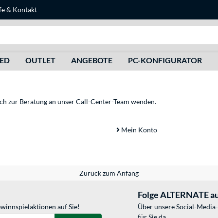
fe
&
Kontakt
Suche
HED
OUTLET
ANGEBOTE
PC-KONFIGURATOR
sich zur Beratung an unser Call-Center-Team wenden.
Mein Konto
Zurück zum Anfang
Folge ALTERNATE au
winnspielaktionen auf Sie!
Über unsere Social-Media-
für Sie da.