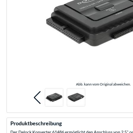
Abb. kann vom Original abweichen.
Produktbeschreibung
Der Delock Konverter 61486 ermöglicht den Anschluss von 2,5" od