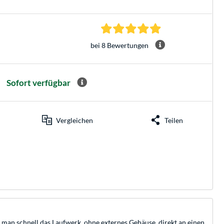
4.9 Sterne bei 8 Be
bei 8 Bewertungen
Sofort verfügbar
Vergleichen
Teilen
man schnell das Laufwerk, ohne externes Gehäuse, direkt an einen