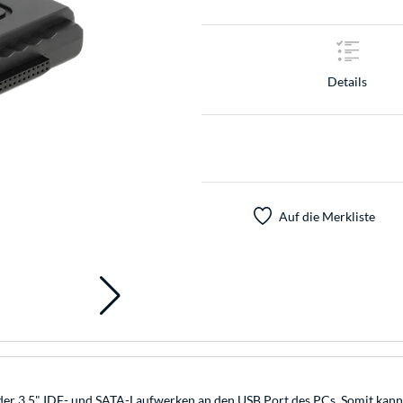
Details
Auf die Merkliste
er 3,5" IDE- und SATA-Laufwerken an den USB Port des PCs. Somit kann 