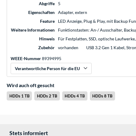
Abgriffe
5
Eigenschaften
Adapter, extern
Feature
LED Anzeige, Plug & Play, mit Backup Fun
Weitere Informationen
Funktionstasten: An-/ Ausschalter, Backup
Hinweis
Für Festplatten, SSD, optische Laufwerke
Zubehör
vorhanden
USB 3.2 Gen 1 Kabel, Stro
WEEE-Nummer
89394995
Verantwortliche Person für die EU
Wird auch oft gesucht
HDDs 1 TB
HDDs 2 TB
HDDs 4 TB
HDDs 8 TB
Stets informiert