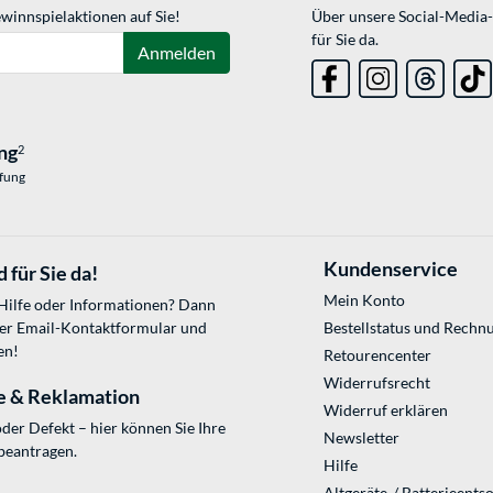
winnspielaktionen auf Sie!
Über unsere Social-Media-
für Sie da.
Anmelden
ng
2
üfung
Kundenservice
 für Sie da!
Mein Konto
 Hilfe oder Informationen? Dann
ser
Email-Kontaktformular
und
Bestellstatus und Rechn
en!
Retourencenter
Widerrufsrecht
e & Reklamation
Widerruf erklären
der Defekt – hier können Sie Ihre
Newsletter
beantragen.
Hilfe
Altgeräte-/ Batterieents