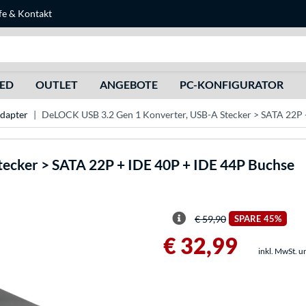
fe
&
Kontakt
Suche
HED
OUTLET
ANGEBOTE
PC-KONFIGURATOR
Adapter
DeLOCK USB 3.2 Gen 1 Konverter, USB-A Stecker > SATA 22P 
tecker > SATA 22P + IDE 40P + IDE 44P Buchse
€ 59,90
SPARE
45%
€ 32,99
inkl. MwSt. u