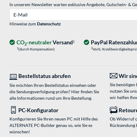
In unserem Newsletter warten exklusive Angebote, Gutschein- & Ge
E-Mail
Hinweise zum
Datenschutz
CO
-neutraler
Versand
PayPal Ratenzahlu
1
2
1
2
(durch Kompensation)
Vorb. Kreditwürdigkeitspr
Bestellstatus abrufen
Wir sind
Sie benötigen
Sie möchten Ihren Bestellstatus einsehen oder
nutzen Sie un
die Sendungsverfolgung prüfen? Hier finden Sie
wir helfen Ihn
alle Informationen rund um Ihre Bestellung.
PC-Konfigurator
Retour
Konfigurieren Sie Ihren neuen PC mit Hilfe des
Ob Widerruf o
ALTERNATE PC-Builder genau so, wie Sie es
Rücksendung 
wünschen!