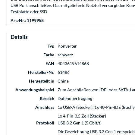
USB Port anschließen. Das mitgelieferte Netzteil versorgt den K
Festplatte oder SSD.
Art.-Nr.: 1199958
Details
Typ
Konverter
Farbe
schwarz
EAN
4043619614868
Hersteller-Nr.
61486
Hergestellt in
China
Anwendungsbeispiel
Zum Anschließen von IDE- oder SATA-La
Bereich
Datenübertragung
Anschluss
1x USB-A (Stecker), 1x 40-Pin-IDE (Buchs
1x 4-Pin-3,5 Zoll (Stecker)
Protokoll
USB 3.2 Gen 1 (5 Gbit/s)
Die Bezeichnung USB 3.2 Gen 1 entsprich