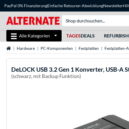
PayPal 0% Finanzierung
Einfache Retouren-Abwicklung
Newsletter
Hil
Alle Kategorien
TAGES
DEALS
REFURBIS
Startseite
Hardware
PC-Komponenten
Festplatten
Festplatten-
DeLOCK
USB 3.2 Gen 1 Konverter, USB-A S
(schwarz, mit Backup Funktion)