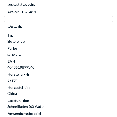
ausgestattet sein.
Art.-Nr.: 1575411
Details
Typ
Slotblende
Farbe
schwarz
EAN
4043619899340
Hersteller-Nr.
89934
Hergestellt in
China
Ladefunktion
Schnellladen (60 Watt)
Anwendungsbeispiel