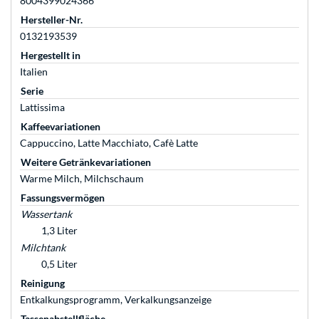
8004399024366
Hersteller-Nr.
0132193539
Hergestellt in
Italien
Serie
Lattissima
Kaffeevariationen
Cappuccino, Latte Macchiato, Cafè Latte
Weitere Getränkevariationen
Warme Milch, Milchschaum
Fassungsvermögen
Wassertank
1,3 Liter
Milchtank
0,5 Liter
Reinigung
Entkalkungsprogramm, Verkalkungsanzeige
Tassenabstellfläche