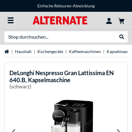
Einfache Retouren-Abwicklung
Suche
Suche
Startseite
Haushalt
Küchengeräte
Kaffeemaschinen
Kapselmasch
DeLonghi
Nespresso Gran Lattissima EN
640.B, Kapselmaschine
(schwarz)