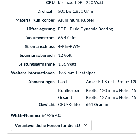
CPU
bis max. TDP
220 Watt
Drehzahl
500 bis 1.850 U/min
Material Kühlkörper
Aluminium, Kupfer
Lüfterlagerung
FDB - Fluid Dynamic Bearing
Volumenstrom
66,47 cfm
Stromanschluss
4-Pin-PWM
Spannungsbereich
12 Volt
Leistungsaufnahme
1,56 Watt
Weitere Informationen
4x 6-mm-Heatpipes
Abmessungen
Fan1
Anzahl: 1 Stück, Breite: 
Kühlkörper
Breite: 120 mm x Höhe: 1
Gesamt
Breite: 127 mm x Höhe: 1
Gewicht
CPU-Kühler
661 Gramm
WEEE-Nummer
64926700
Verantwortliche Person für die EU