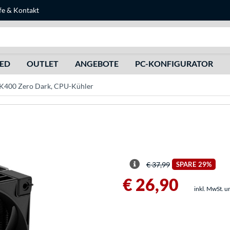
fe
&
Kontakt
Suche
HED
OUTLET
ANGEBOTE
PC-KONFIGURATOR
K400 Zero Dark, CPU-Kühler
€ 37,99
SPARE
29%
€ 26,90
inkl. MwSt. u