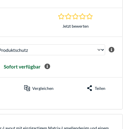
0.0 Sterne bei 0 Be
Jetzt bewerten
Sofort verfügbar
Vergleichen
Teilen
r-Layout mit einzigartigem Matrix-Lamellendesign und einem