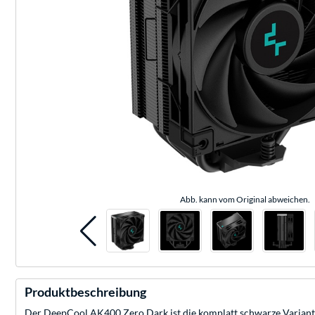
Abb. kann vom Original abweichen.
Produktbeschreibung
Der DeepCool AK400 Zero Dark ist die komplatt schwarze Variant