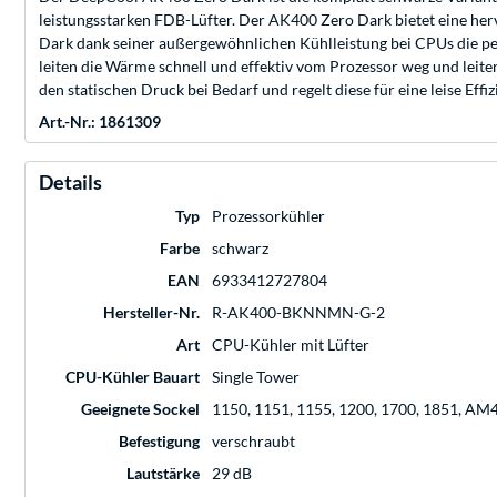
leistungsstarken FDB-Lüfter. Der AK400 Zero Dark bietet eine he
Dark dank seiner außergewöhnlichen Kühlleistung bei CPUs die per
leiten die Wärme schnell und effektiv vom Prozessor weg und leit
den statischen Druck bei Bedarf und regelt diese für eine leise Eff
Art.-Nr.: 1861309
Details
Typ
Prozessorkühler
Farbe
schwarz
EAN
6933412727804
Hersteller-Nr.
R-AK400-BKNNMN-G-2
Art
CPU-Kühler mit Lüfter
CPU-Kühler Bauart
Single Tower
Geeignete Sockel
1150, 1151, 1155, 1200, 1700, 1851, AM
Befestigung
verschraubt
Lautstärke
29 dB