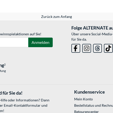
Zurück zum Anfang
Folge ALTERNATE au
winnspielaktionen auf Sie!
Über unsere Social-Media-
für Sie da.
Anmelden
ng
2
üfung
Kundenservice
 für Sie da!
Mein Konto
 Hilfe oder Informationen? Dann
ser
Email-Kontaktformular
und
Bestellstatus und Rechn
en!
Retourencenter