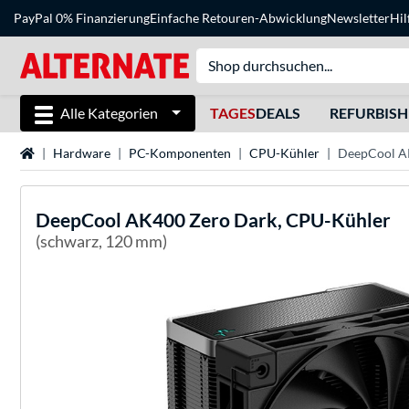
PayPal 0% Finanzierung
Einfache Retouren-Abwicklung
Newsletter
Hil
Alle Kategorien
TAGES
DEALS
REFURBIS
Startseite
Hardware
PC-Komponenten
CPU-Kühler
DeepCool A
DeepCool
AK400 Zero Dark, CPU-Kühler
(schwarz, 120 mm)