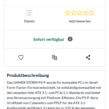
0.0 Stern
Jetzt bewerten
Details
Sofort verfügbar
Produktbeschreibung
Das GAMER STORM PS-P wurde für kompakte PCs im Small-
Form-Factor-Format entwickelt, ist vollständig kompatibel mit
den neuesten Intel ATX 3.1- und PCIe 5.1-Standards und bietet
eine Stromversorgung mit Platinum-Effizienz. Die PS-P-Serie
ist offiziell von Cybenetics und PPLP für die ATX 3.1-
Konformität zertifiziert. Es kann bis zu 235 % der gesamten