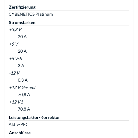
Zertifizierung
CYBENETICS Platinum
Stromstärken
+3,3 V
20 A
+5 V
20 A
+5 Vsb
3 A
-12 V
0,3 A
+12 V Gesamt
70,8 A
+12 V1
70,8 A
Leistungsfaktor-Korrektur
Aktiv-PFC
Anschlüsse