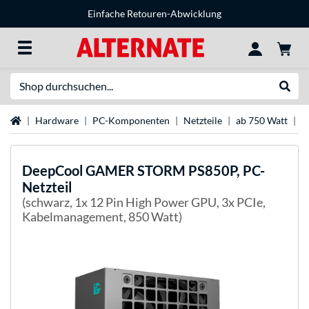
Einfache Retouren-Abwicklung
Suche
Suche
Startseite
Hardware
PC-Komponenten
Netzteile
ab 750 Watt
D
DeepCool
GAMER STORM PS850P, PC-
Netzteil
(schwarz, 1x 12 Pin High Power GPU, 3x PCIe,
Kabelmanagement, 850 Watt)