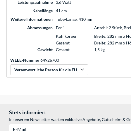
Leistungsaufnahme
3,6 Watt
Kabellänge
41 cm
Weitere Informationen
Tube-Länge: 410 mm
Abmessungen
Fan1
Anzahl: 2 Stück, Br
Kühlkörper
Breite: 282 mm x H
Gesamt
Breite: 282 mm x H
Gewicht
Gesamt
1,5 kg
WEEE-Nummer
64926700
Verantwortliche Person für die EU
Stets informiert
In unserem Newsletter warten exklusive Angebote, Gutschein- & Ge
E-Mail