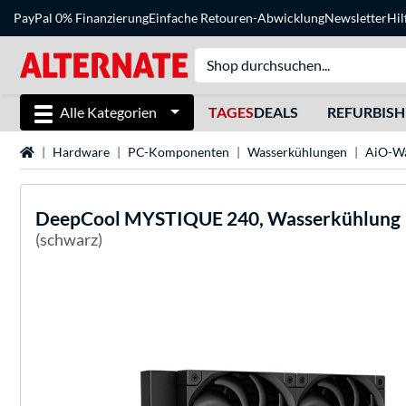
PayPal 0% Finanzierung
Einfache Retouren-Abwicklung
Newsletter
Hil
Alle Kategorien
TAGES
DEALS
REFURBIS
Startseite
Hardware
PC-Komponenten
Wasserkühlungen
AiO-Wa
DeepCool
MYSTIQUE 240, Wasserkühlung
(schwarz)