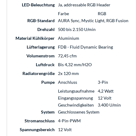
LED-Beleuchtung
Ja, addressable RGB Header
Farbe
RGB
RGB-Standard
AURA Sync, Mystic Light, RGB Fusion
Drehzahl
500 bis 2.150 U/min
Material Kühlkörper
Aluminium
Lüfterlagerung
FDB - Fluid Dynamic Bearing
Volumenstrom
72,45 cfm
Luftdruck
Bis 4,32 mm/H2O
Radiatorengröße
2x 120 mm
Pumpe
Anschluss
3-Pin
Leistungsaufnahme
4,2 Watt
Eingangsspannung
12 Volt
Geschwindigkeiten
3.400 U/min
System
Geschlossenes System
Stromanschluss
4-Pin-PWM
Spannungsbereich
12 Volt