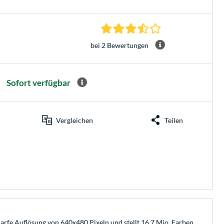
3.5 Sterne bei 2 Be
bei 2 Bewertungen
Sofort verfügbar
Vergleichen
Teilen
arfe Auflösung von 640x480 Pixeln und stellt 16,7 Mio. Farben