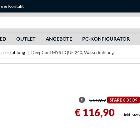
fe
&
Kontakt
Suche
HED
OUTLET
ANGEBOTE
PC-KONFIGURATOR
sserkühlung
DeepCool MYSTIQUE 240, Wasserkühlung
€ 149,99
SPARE
€ 33,09
€ 116,90
inkl. MwS