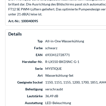
brillant dar. Die Ausrichtung des Bildschirms passt sich automat
FT12 SE PWM-Lüftern geliefert. Das optimierte Pumpendesign verfü
unter 21 dB(A) leise ist.
Art.-Nr.: 100040095
Details
Typ
All-in-One Wasserkühlung
Farbe
schwarz
EAN
6933412728771
Hersteller-Nr.
R-LX550-BKDSNC-G-1
Serie
MYSTIQUE
Art
Wasserkühlung-Set
Geeignete Sockel
1150, 1151, 1155, 1200, 1700, 1851, AM
Befestigung
verschraubt
Lautstärke
36,49 dB
Ausstattung
LED-Beleuchtung