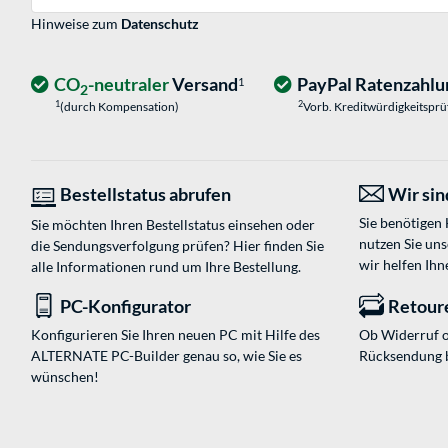
Hinweise zum
Datenschutz
CO
-neutraler
Versand
PayPal Ratenzahlu
1
2
1
2
(durch Kompensation)
Vorb. Kreditwürdigkeitspr
Bestellstatus abrufen
Wir sind
Sie benötigen
Sie möchten Ihren Bestellstatus einsehen oder
nutzen Sie un
die Sendungsverfolgung prüfen? Hier finden Sie
wir helfen Ihn
alle Informationen rund um Ihre Bestellung.
PC-Konfigurator
Retour
Konfigurieren Sie Ihren neuen PC mit Hilfe des
Ob Widerruf o
ALTERNATE PC-Builder genau so, wie Sie es
Rücksendung 
wünschen!