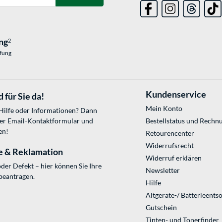
ng
2
üfung
Kundenservice
 für Sie da!
Mein Konto
 Hilfe oder Informationen? Dann
ser
Email-Kontaktformular
und
Bestellstatus und Rechn
en!
Retourencenter
Widerrufsrecht
e & Reklamation
Widerruf erklären
der Defekt – hier können Sie Ihre
Newsletter
beantragen.
Hilfe
Altgeräte-/ Batterieents
Gutschein
Tinten- und Tonerfinder