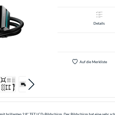
Details
Auf die Merkliste
it brillanten 2,8" TFT LCD-Bildschirm. Der Bildschirm hat eine sehr sch