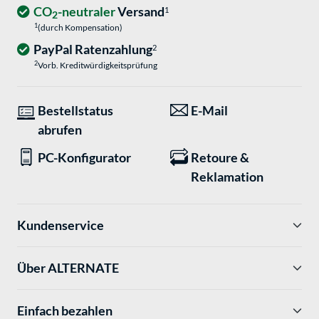
CO
-neutraler
Versand
1
2
1
(durch Kompensation)
PayPal Ratenzahlung
2
2
Vorb. Kreditwürdigkeitsprüfung
Bestellstatus
E-Mail
abrufen
PC-Konfigurator
Retoure &
Reklamation
Kundenservice
Über ALTERNATE
Einfach bezahlen