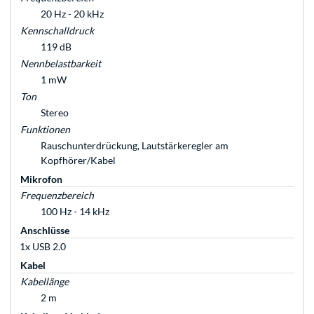
20 Hz - 20 kHz
Kennschalldruck
119 dB
Nennbelastbarkeit
1 mW
Ton
Stereo
Funktionen
Rauschunterdrückung, Lautstärkeregler am
Kopfhörer/Kabel
Mikrofon
Frequenzbereich
100 Hz - 14 kHz
Anschlüsse
1x USB 2.0
Kabel
Kabellänge
2 m