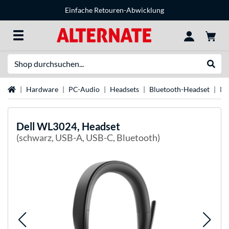
Einfache Retouren-Abwicklung
Suche
Suche
Startseite
Hardware
PC-Audio
Headsets
Bluetooth-Headset
De
Dell
WL3024, Headset
(schwarz, USB-A, USB-C, Bluetooth)