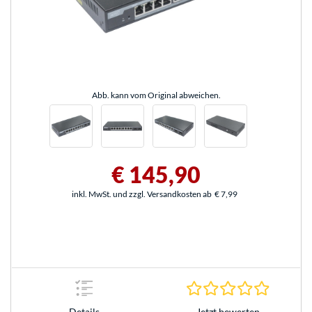
Abb. kann vom Original abweichen.
€ 145,90
inkl. MwSt. und zzgl. Versandkosten ab
€ 7,99
0.0 Stern
Jetzt bewerten
Details