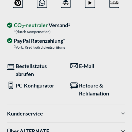
CO
-neutraler
Versand
1
2
1
(durch Kompensation)
PayPal Ratenzahlung
2
2
Vorb. Kreditwürdigkeitsprüfung
Bestellstatus
E-Mail
abrufen
PC-Konfigurator
Retoure &
Reklamation
Kundenservice
Über ALTERNATE