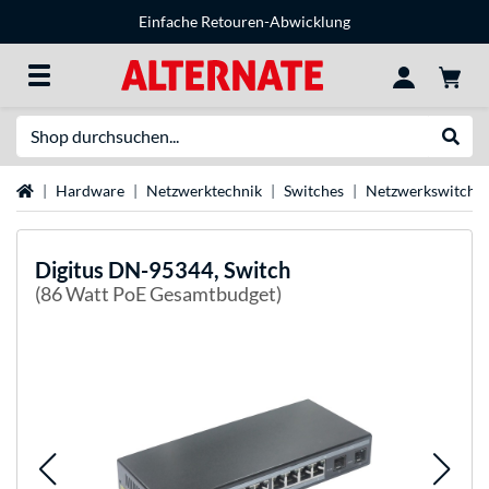
Einfache Retouren-Abwicklung
Suche
Suche
Startseite
Hardware
Netzwerktechnik
Switches
Netzwerkswitche
Digitus
DN-95344, Switch
(86 Watt PoE Gesamtbudget)