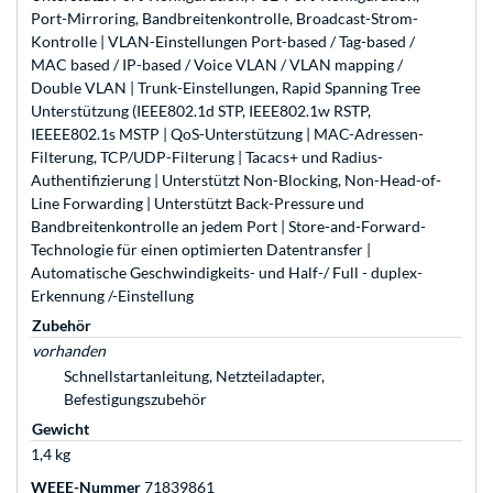
Port-Mirroring, Bandbreitenkontrolle, Broadcast-Strom-
Kontrolle | VLAN-Einstellungen Port-based / Tag-based /
MAC based / IP-based / Voice VLAN / VLAN mapping /
Double VLAN | Trunk-Einstellungen, Rapid Spanning Tree
Unterstützung (IEEE802.1d STP, IEEE802.1w RSTP,
IEEEE802.1s MSTP | QoS-Unterstützung | MAC-Adressen-
Filterung, TCP/UDP-Filterung | Tacacs+ und Radius-
Authentifizierung | Unterstützt Non-Blocking, Non-Head-of-
Line Forwarding | Unterstützt Back-Pressure und
Bandbreitenkontrolle an jedem Port | Store-and-Forward-
Technologie für einen optimierten Datentransfer |
Automatische Geschwindigkeits- und Half-/ Full - duplex-
Erkennung /-Einstellung
Zubehör
vorhanden
Schnellstartanleitung, Netzteiladapter,
Befestigungszubehör
Gewicht
1,4 kg
WEEE-Nummer
71839861