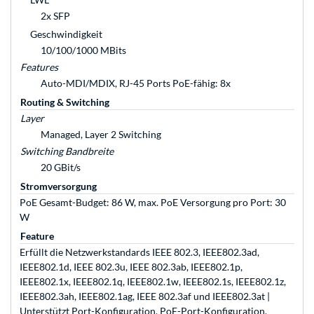
2x SFP
Geschwindigkeit
10/100/1000 MBits
Features
Auto-MDI/MDIX, RJ-45 Ports PoE-fähig: 8x
Routing & Switching
Layer
Managed, Layer 2 Switching
Switching Bandbreite
20 GBit/s
Stromversorgung
PoE Gesamt-Budget: 86 W, max. PoE Versorgung pro Port: 30
W
Feature
Erfüllt die Netzwerkstandards IEEE 802.3, IEEE802.3ad,
IEEE802.1d, IEEE 802.3u, IEEE 802.3ab, IEEE802.1p,
IEEE802.1x, IEEE802.1q, IEEE802.1w, IEEE802.1s, IEEE802.1z,
IEEE802.3ah, IEEE802.1ag, IEEE 802.3af und IEEE802.3at |
Unterstützt Port-Konfiguration, PoE-Port-Konfiguration,