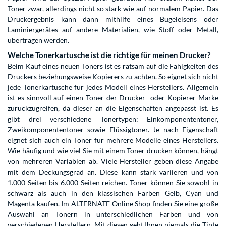
Toner zwar, allerdings nicht so stark wie auf normalem Papier. Das
Druckergebnis kann dann mithilfe eines Bügeleisens oder
Laminiergerätes auf andere Materialien, wie Stoff oder Metall,
übertragen werden.
Welche Tonerkartusche ist die richtige für meinen Drucker?
Beim Kauf eines neuen Toners ist es ratsam auf die Fähigkeiten des
Druckers beziehungsweise Kopierers zu achten. So eignet sich nicht
jede Tonerkartusche für jedes Modell eines Herstellers. Allgemein
ist es sinnvoll auf einen Toner der Drucker- oder Kopierer-Marke
zurückzugreifen, da dieser an die Eigenschaften angepasst ist. Es
gibt drei verschiedene Tonertypen: Einkomponententoner,
Zweikomponententoner sowie Flüssigtoner. Je nach Eigenschaft
eignet sich auch ein Toner für mehrere Modelle eines Herstellers.
Wie häufig und wie viel Sie mit einem Toner drucken können, hängt
von mehreren Variablen ab. Viele Hersteller geben diese Angabe
mit dem Deckungsgrad an. Diese kann stark variieren und von
1.000 Seiten bis 6.000 Seiten reichen. Toner können Sie sowohl in
schwarz als auch in den klassischen Farben Gelb, Cyan und
Magenta kaufen. Im ALTERNATE Online Shop finden Sie eine große
Auswahl an Tonern in unterschiedlichen Farben und von
verschiedenen Herstellern. Mit diesen geht Ihnen niemals die Tinte