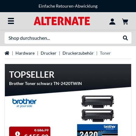
Einfache Retouren-Abwicklung
Suche
Suche
Startseite
Hardware
Drucker
Druckerzubehör
Toner
TOPSELLER
Brother Toner schwarz TN-2420TWIN
€ 186,79