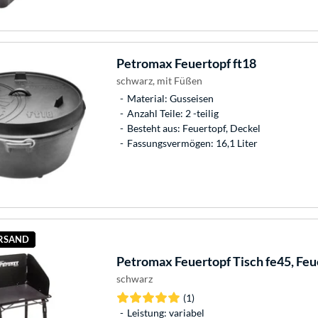
Petromax
Feuertopf ft18
schwarz, mit Füßen
Material: Gusseisen
Anzahl Teile: 2 -teilig
Besteht aus: Feuertopf, Deckel
Fassungsvermögen: 16,1 Liter
ERSAND
Petromax
Feuertopf Tisch fe45, Feu
schwarz
(1)
Leistung: variabel