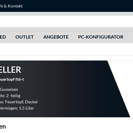
fe
&
Kontakt
Suche
HED
OUTLET
ANGEBOTE
PC-KONFIGURATOR
ELLER
uertopf ft6-t
 Gusseisen
le: 2 -teilig
us: Feuertopf, Deckel
ermögen: 5,5 Liter
en