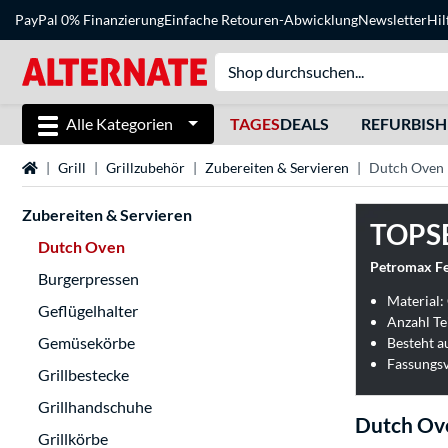
PayPal 0% Finanzierung
Einfache Retouren-Abwicklung
Newsletter
Hil
Alle Kategorien
TAGES
DEALS
REFURBIS
Startseite
Grill
Grillzubehör
Zubereiten & Servieren
Dutch Oven
Zubereiten & Servieren
TOPS
Dutch Oven
Petromax Fe
Burgerpressen
Material:
Geflügelhalter
Anzahl Tei
Gemüsekörbe
Besteht a
Fassungsv
Grillbestecke
Grillhandschuhe
Dutch Ov
Grillkörbe