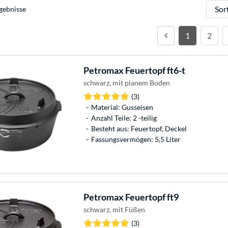
Sortie
gebnisse
1
2
Petromax
Feuertopf ft6-t
schwarz, mit planem Boden
(3)
Material: Gusseisen
Anzahl Teile: 2 -teilig
Besteht aus: Feuertopf, Deckel
Fassungsvermögen: 5,5 Liter
Petromax
Feuertopf ft9
schwarz, mit Füßen
(3)