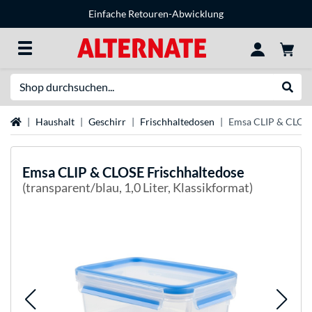
Einfache Retouren-Abwicklung
Suche
Suche
Startseite
Haushalt
Geschirr
Frischhaltedosen
Emsa CLIP & CLOSE
Emsa
CLIP & CLOSE Frischhaltedose
(transparent/blau, 1,0 Liter, Klassikformat)