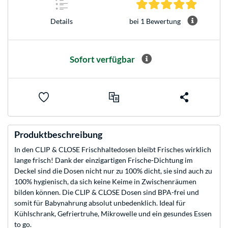
5.0 Stern
bei 1 Bewertung
Details
Sofort verfügbar
Produktbeschreibung
In den CLIP & CLOSE Frischhaltedosen bleibt Frisches wirklich
lange frisch! Dank der einzigartigen Frische-Dichtung im
Deckel sind die Dosen nicht nur zu 100% dicht, sie sind auch zu
100% hygienisch, da sich keine Keime in Zwischenräumen
bilden können. Die CLIP & CLOSE Dosen sind BPA-frei und
somit für Babynahrung absolut unbedenklich. Ideal für
Kühlschrank, Gefriertruhe, Mikrowelle und ein gesundes Essen
to go.