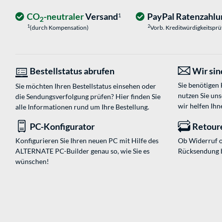
CO
-neutraler
Versand
PayPal Ratenzahlu
1
2
1
2
(durch Kompensation)
Vorb. Kreditwürdigkeitspr
Bestellstatus abrufen
Wir sind
Sie benötigen
Sie möchten Ihren Bestellstatus einsehen oder
nutzen Sie un
die Sendungsverfolgung prüfen? Hier finden Sie
wir helfen Ihn
alle Informationen rund um Ihre Bestellung.
PC-Konfigurator
Retour
Konfigurieren Sie Ihren neuen PC mit Hilfe des
Ob Widerruf o
ALTERNATE PC-Builder genau so, wie Sie es
Rücksendung 
wünschen!