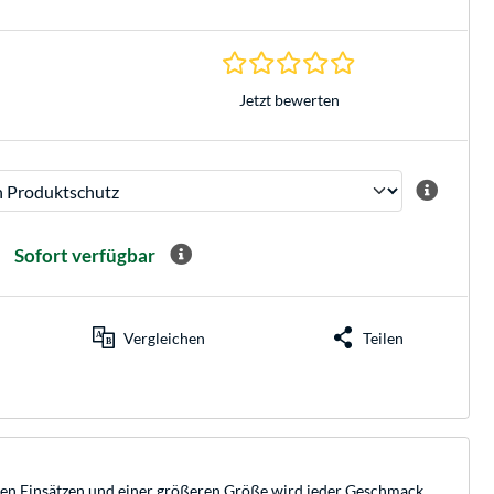
0.0 Sterne bei 0 Be
Jetzt bewerten
Sofort verfügbar
Vergleichen
Teilen
ischen Einsätzen und einer größeren Größe wird jeder Geschmack