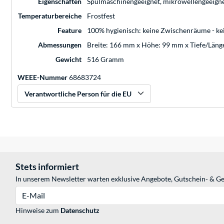
Eigenschaften
Spülmaschinengeeignet, mikrowellengeeignet
Temperaturbereiche
Frostfest
Feature
100% hygienisch: keine Zwischenräume - k
Abmessungen
Breite: 166 mm x Höhe: 99 mm x Tiefe/Län
Gewicht
516 Gramm
WEEE-Nummer
68683724
Verantwortliche Person für die EU
Stets informiert
In unserem Newsletter warten exklusive Angebote, Gutschein- & Ge
E-Mail
Hinweise zum
Datenschutz