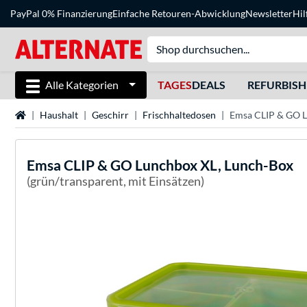
PayPal 0% Finanzierung
Einfache Retouren-Abwicklung
Newsletter
Hil
Alle Kategorien
TAGES
DEALS
REFURBIS
Startseite
Haushalt
Geschirr
Frischhaltedosen
Emsa CLIP & GO L
Emsa
CLIP & GO Lunchbox XL, Lunch-Box
(grün/transparent, mit Einsätzen)