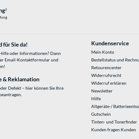
ng
2
üfung
Kundenservice
 für Sie da!
Mein Konto
 Hilfe oder Informationen? Dann
ser
Email-Kontaktformular
und
Bestellstatus und Rechn
en!
Retourencenter
Widerrufsrecht
e & Reklamation
Widerruf erklären
der Defekt – hier können Sie Ihre
Newsletter
beantragen.
Hilfe
Altgeräte-/ Batterieents
Gutschein
Tinten- und Tonerfinder
Kunden fragen Kunden