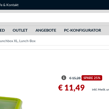
fe
&
Kontakt
Suche
HED
OUTLET
ANGEBOTE
PC-KONFIGURATOR
unchbox XL, Lunch-Box
€ 15,28
SPARE
25%
€ 11,49
inkl. MwSt. u