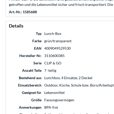
getroffen und die Lebensmittel sicher und frisch transportiert. D
Art.-Nr.: 1585688
Details
Typ
Lunch-Box
Farbe
grün/transparent
EAN
4009049529530
Hersteller-Nr.
3110600385
Serie
CLIP & GO
Anzahl Teile
7 -teilig
Bestehend aus
Lunchbox, 4 Einsätze, 2 Deckel
Einsatzbereich
Outdoor, Küche, Schule bzw. Büro/Arbeitspl
Geeignet für
Lebensmittel
Größe
Fassungsvermögen
Anmerkungen
BPA-frei