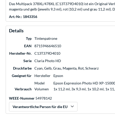
Das Multipack 378XL/478XL (C13T379D4010) ist ein Original-Verbr
magenta und gelb (jeweils 9,3 ml), rot (10,2 ml) und grau 11,2 ml)
Art.-Nr.: 1843356
Details
Typ
Tintenpatrone
EAN
8715946646510
Hersteller-Nr.
C13T379D4010
Serie
Claria Photo HD
Druckfarbe
Cyan, Gelb, Grau, Magenta, Rot, Schwarz
Geeignet für
Hersteller
Epson
Model
Epson Expression Photo HD XP-1500
Verbrauch
Volumen
1x 11,2 ml, 3x 9,3 ml, 1x 10,2 ml, 1x 11
WEEE-Nummer
54978142
Verantwortliche Person für die EU