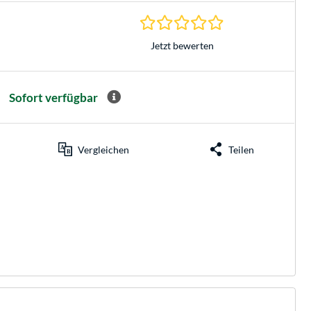
0.0 Sterne bei 0 Be
Jetzt bewerten
Sofort verfügbar
Vergleichen
Teilen