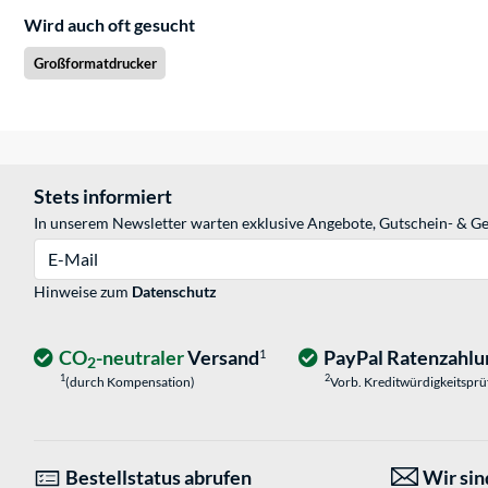
Wird auch oft gesucht
Großformatdrucker
Stets informiert
In unserem Newsletter warten exklusive Angebote, Gutschein- & Ge
E-Mail
Hinweise zum
Datenschutz
CO
-neutraler
Versand
PayPal Ratenzahlu
1
2
1
2
(durch Kompensation)
Vorb. Kreditwürdigkeitspr
Bestellstatus abrufen
Wir sind