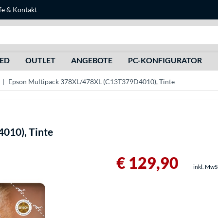
fe
&
Kontakt
Suche
HED
OUTLET
ANGEBOTE
PC-KONFIGURATOR
Epson Multipack 378XL/478XL (C13T379D4010), Tinte
010), Tinte
€ 129,90
inkl. MwS