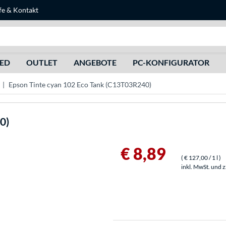
fe
&
Kontakt
Suche
HED
OUTLET
ANGEBOTE
PC-KONFIGURATOR
Epson Tinte cyan 102 Eco Tank (C13T03R240)
0)
€ 8,89
(
€ 127,00
/ 1 l
)
inkl. MwSt. und 