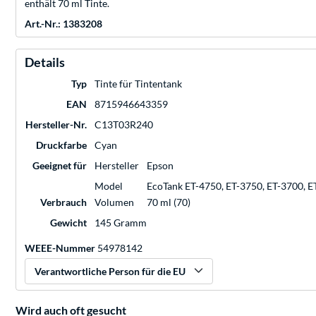
enthält 70 ml Tinte.
Art.-Nr.: 1383208
Details
Typ
Tinte für Tintentank
EAN
8715946643359
Hersteller-Nr.
C13T03R240
Druckfarbe
Cyan
Geeignet für
Hersteller
Epson
Model
EcoTank ET-4750, ET-3750, ET-3700, E
Verbrauch
Volumen
70 ml (70)
Gewicht
145 Gramm
WEEE-Nummer
54978142
Verantwortliche Person für die EU
Wird auch oft gesucht