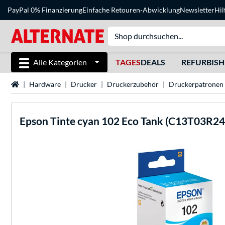
PayPal 0% Finanzierung
Einfache Retouren-Abwicklung
Newsletter
Hil
Alle Kategorien
TAGES
DEALS
REFURBIS
Startseite
Hardware
Drucker
Druckerzubehör
Druckerpatronen
Epson
Tinte cyan 102 Eco Tank (C13T03R24