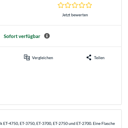
0.0 Sterne bei 0 Be
Jetzt bewerten
Sofort verfügbar
Vergleichen
Teilen
ank ET-4750, ET-3750, ET-3700, ET-2750 und ET-2700. Eine Flasche